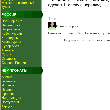
"Рейнджерс" провёл 2 8матчей,
Межконтинентальный
сделал 1 голевую передачу.
кубок
РОССИЯ:
Теги:
Премьер-лига
Первая лига
Вацлав Черны
Вторая лига
Бешикташ
,
Вольфсбург
,
Германия
,
Турци
Кубок России
Календарь
Подпишись на телеграм-канал
Бомбардиры
Суперкубок
Тренеры
Судьи
Стадионы
Сборная России
ЧЕМПИОНАТЫ:
Англия
Германия
Испания
Италия
Франция
Нидерланды
Португалия
Турция