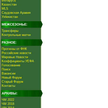
Беларусь
Казахстан
MLS
Саудовская Аравия
Узбекистан
МЕЖСЕЗОНЬЕ:
Трансферы
Контрольные матчи
РАЗНОЕ:
Прогнозы от ФНК
Российские новости
Мировые Новости
Коэффициенты УЕФА
Голосование
Поиск
Вакансии
Новый Форум
Старый Форум
Контакты
АРХИВЫ:
ЧМ 2022
ЧМ 2018
ЧМ 2014