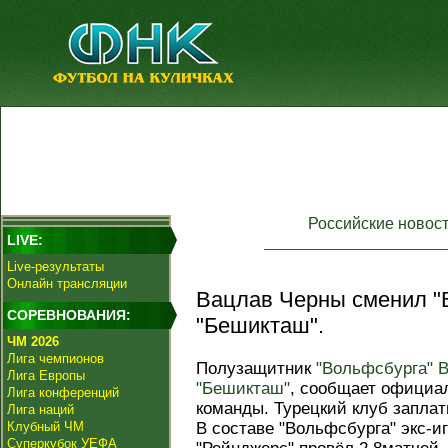
Российские новос
LIVE:
Live-результаты
Онлайн трансляции
Вацлав Черны сменил "
СОРЕВНОВАНИЯ:
"Бешикташ".
ЧМ 2026
Лига чемпионов
Полузащитник
"Вольфсбурга"
В
Лига Европы
"Бешикташ"
, сообщает официа
Лига конференций
команды. Турецкий клуб заплати
Лига наций
Клубный ЧМ
В составе "Вольфсбурга" экс-и
Суперкубок УЕФА