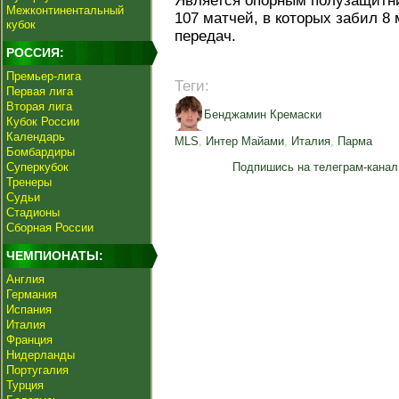
Является опорным полузащитни
Межконтинентальный
107 матчей, в которых забил 8
кубок
передач.
РОССИЯ:
Премьер-лига
Теги:
Первая лига
Вторая лига
Бенджамин Кремаски
Кубок России
Календарь
MLS
,
Интер Майами
,
Италия
,
Парма
Бомбардиры
Суперкубок
Подпишись на телеграм-канал
Тренеры
Судьи
Стадионы
Сборная России
ЧЕМПИОНАТЫ:
Англия
Германия
Испания
Италия
Франция
Нидерланды
Португалия
Турция