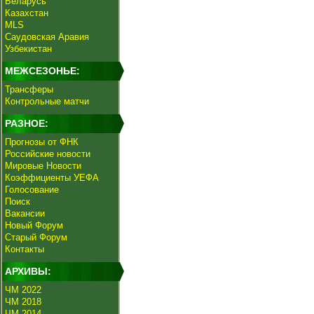
Беларусь
Казахстан
MLS
Саудовская Аравия
Узбекистан
МЕЖСЕЗОНЬЕ:
Трансферы
Контрольные матчи
РАЗНОЕ:
Прогнозы от ФНК
Российские новости
Мировые Новости
Коэффициенты УЕФА
Голосование
Поиск
Вакансии
Новый Форум
Старый Форум
Контакты
АРХИВЫ:
ЧМ 2022
ЧМ 2018
ЧМ 2014