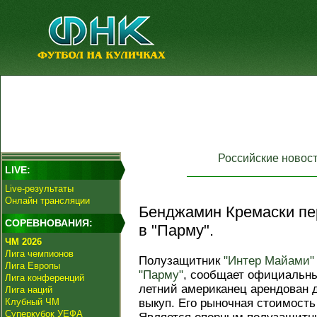
Российские новос
LIVE:
Live-результаты
Онлайн трансляции
Бенджамин Кремаски пе
СОРЕВНОВАНИЯ:
в "Парму".
ЧМ 2026
Лига чемпионов
Полузащитник
"Интер Майами"
Лига Европы
"Парму"
, сообщает официальный
Лига конференций
летний американец арендован д
Лига наций
Клубный ЧМ
выкуп. Его рыночная стоимость
Суперкубок УЕФА