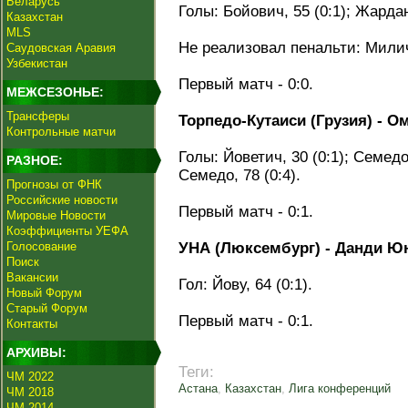
Беларусь
Голы: Бойович, 55 (0:1); Жардан,
Казахстан
MLS
Не реализовал пенальти: Милич
Саудовская Аравия
Узбекистан
Первый матч - 0:0.
МЕЖСЕЗОНЬЕ:
Трансферы
Торпедо-Кутаиси (Грузия) - Омо
Контрольные матчи
Голы: Йоветич, 30 (0:1); Семедо,
РАЗНОЕ:
Семедо, 78 (0:4).
Прогнозы от ФНК
Российские новости
Первый матч - 0:1.
Мировые Новости
Коэффициенты УЕФА
Голосование
УНА (Люксембург) - Данди Юна
Поиск
Вакансии
Гол: Йову, 64 (0:1).
Новый Форум
Старый Форум
Первый матч - 0:1.
Контакты
АРХИВЫ:
Теги:
ЧМ 2022
Астана
,
Казахстан
,
Лига конференций
ЧМ 2018
ЧМ 2014