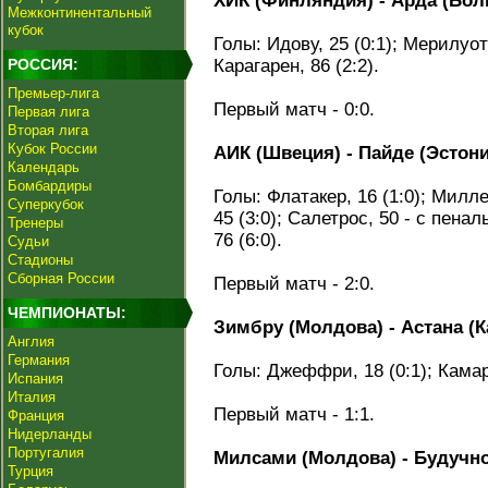
ХИК (Финляндия) - Арда (Болгар
Межконтинентальный
кубок
Голы: Идову, 25 (0:1); Мерилуото,
РОССИЯ:
Карагарен, 86 (2:2).
Премьер-лига
Первый матч - 0:0.
Первая лига
Вторая лига
Кубок России
АИК (Швеция) - Пайде (Эстония)
Календарь
Бомбардиры
Голы: Флатакер, 16 (1:0); Миллер
Суперкубок
45 (3:0); Салетрос, 50 - с пеналь
Тренеры
76 (6:0).
Судьи
Стадионы
Сборная России
Первый матч - 2:0.
ЧЕМПИОНАТЫ:
Зимбру (Молдова) - Астана (Каз
Англия
Германия
Голы: Джеффри, 18 (0:1); Камара
Испания
Италия
Первый матч - 1:1.
Франция
Нидерланды
Португалия
Милсами (Молдова) - Будучнос
Турция