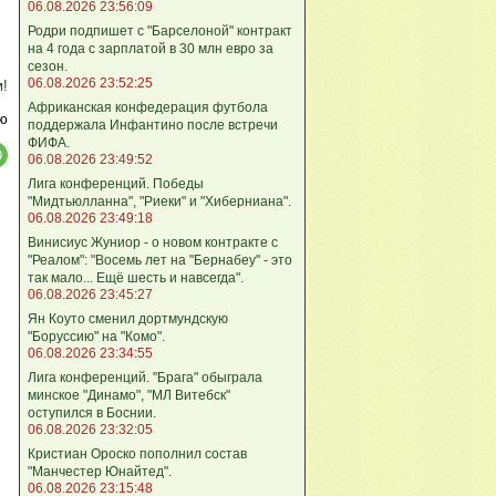
06.08.2026 23:56:09
Родри подпишет с "Барселоной" контракт
на 4 года с зарплатой в 30 млн евро за
сезон.
06.08.2026 23:52:25
м!
Африканская конфедерация футбола
ю
поддержала Инфантино после встречи
ФИФА.
06.08.2026 23:49:52
Лига кoнференций. Победы
"Мидтьюлланна", "Риеки" и "Хиберниана".
06.08.2026 23:49:18
Винисиус Жуниор - о новом контракте с
"Реалом": "Восемь лет на "Бернабеу" - это
так мало... Ещё шесть и навсегда".
06.08.2026 23:45:27
Ян Коуто сменил дортмундскую
"Боруссию" на "Комо".
06.08.2026 23:34:55
Лига кoнференций. "Брага" обыграла
минское "Динамо", "МЛ Витебск"
оступился в Боснии.
06.08.2026 23:32:05
Кристиан Ороско пополнил состав
"Манчестер Юнайтед".
06.08.2026 23:15:48