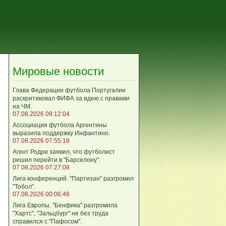
Мировые новости
Глава Федерации футбола Португалии
раскритиковал ФИФА за идею с правами
на ЧМ.
07.08.2026 09:12:04
Ассоциация футбола Аргентины
выразила поддержку Инфантино.
07.08.2026 07:55:18
Агент Родри заявил, что футболист
решил перейти в "Барселону".
07.08.2026 07:27:08
Лига кoнференций. "Партизан" разгромил
"Тобол".
07.08.2026 00:06:46
Лига Европы. "Бенфика" разгромила
"Хартс", "Зальцбург" не без труда
справился с "Пафосом".