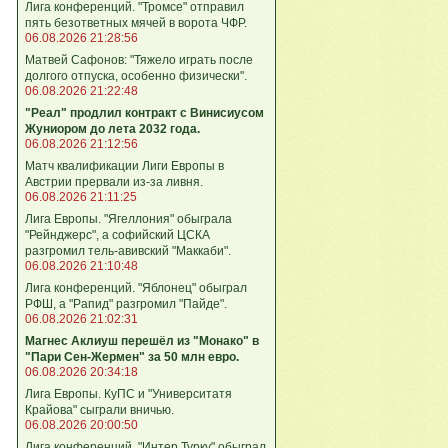
Лига конференций. "Тромсе" отправил
пять безответных мячей в ворота ЧФР.
06.08.2026 21:28:56
Матвей Сафонов: "Тяжело играть после
долгого отпуска, особенно физически".
06.08.2026 21:22:48
"Реал" продлил контракт с Винисиусом
Жуниором до лета 2032 года.
06.08.2026 21:12:56
Матч квалификации Лиги Европы в
Австрии прервали из-за ливня.
06.08.2026 21:11:25
Лига Европы. "Ягеллония" обыграла
"Рейнджерс", а софийский ЦСКА
разгромил тель-авивский "Маккаби".
06.08.2026 21:10:48
Лига кoнференций. "Яблонец" обыграл
РФШ, а "Рапид" разгромил "Пайде".
06.08.2026 21:02:31
Магнес Аклиуш перешёл из "Монако" в
"Пари Сен-Жермен" за 50 млн евро.
06.08.2026 20:34:18
Лига Европы. КуПС и "Университатя
Крайова" сыграли вничью.
06.08.2026 20:00:50
Лига конференций. "Интер Турку" обыграл