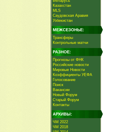
Беларусь
Казахстан
MLS
Саудовская Аравия
Узбекистан
МЕЖСЕЗОНЬЕ:
Трансферы
Контрольные матчи
РАЗНОЕ:
Прогнозы от ФНК
Российские новости
Мировые Новости
Коэффициенты УЕФА
Голосование
Поиск
Вакансии
Новый Форум
Старый Форум
Контакты
АРХИВЫ:
ЧМ 2022
ЧМ 2018
ЧМ 2014