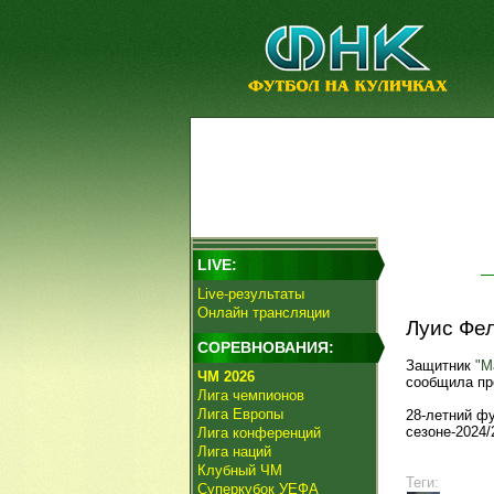
LIVE:
Live-результаты
Онлайн трансляции
Луис Фел
СОРЕВНОВАНИЯ:
Защитник
"М
ЧМ 2026
сообщила пр
Лига чемпионов
Лига Европы
28-летний фу
сезоне-2024/
Лига конференций
Лига наций
Клубный ЧМ
Теги:
Суперкубок УЕФА