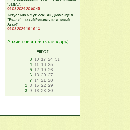
"Вадуц".
06.08.2026 20:00:45
Актуально о футболе. Ян Дьоманде в
"Реале": новый Роналду или новый
Азар?
06.08.2026 19:16:13
Архив новостей (
календарь
).
Август
3
10
17
24
31
4
11
18
25
5
12
19
26
6
13
20
27
7
14
21
28
1
8
15
22
29
2
9
16
23
30