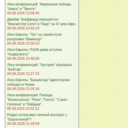
Лига кoнференций. Уверенные победы
"Аякса" и "Твенте".
06.08.2026 23:06:45
Джеймс Траффорд перешёл из
"Манчестер Сити" в "Лидс" за 47 млн евро.
06.08.2026 23:02:23
Лига Европы. "Тун" на своём поле
разгромил "Викингур".
06.08.2026 23:00:53
Лига Европы. ПАОК дома уступил
"Андерлехту".
06.08.2026 22:48:05
Лига конференций. "Аустрия" обыграла
"Бейтар".
06.08.2026 22:27:15
Лига Европы. "Бешикташ" вдесятером
победил в Чехии.
06.08.2026 22:05:16
Лига конференций. Победы
"Копенгагена", "Риги", "Гента", "Санкт-
Галлена" и "Хайдука".
06.08.2026 22:01:52
Родри согласовал личный контракт с
"Барселоной"?
06.08.2026 21:49:59