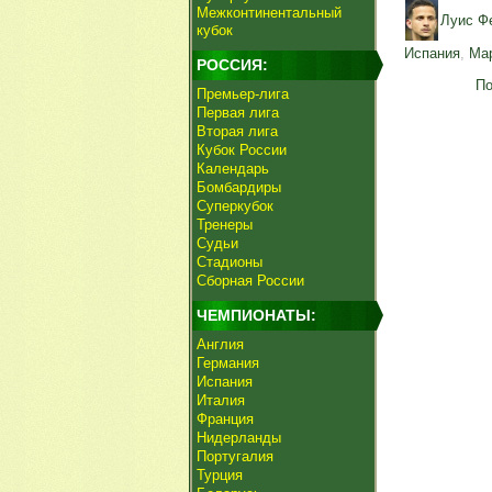
Межконтинентальный
Луис Ф
кубок
Испания
,
Ма
РОССИЯ:
По
Премьер-лига
Первая лига
Вторая лига
Кубок России
Календарь
Бомбардиры
Суперкубок
Тренеры
Судьи
Стадионы
Сборная России
ЧЕМПИОНАТЫ:
Англия
Германия
Испания
Италия
Франция
Нидерланды
Португалия
Турция