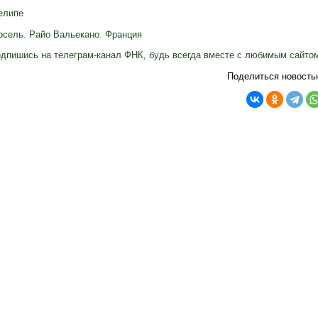
елипе
рсель
,
Райо Вальекано
,
Франция
дпишись на телеграм-канал ФНК, будь всегда вместе с любимым сайто
Поделиться новость