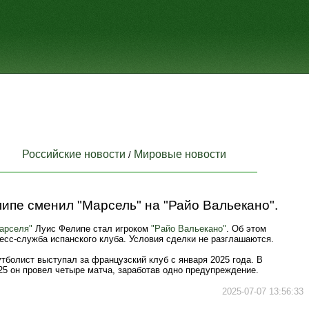
Российские новости
Мировые новости
/
ипе сменил "Марсель" на "Райо Вальекано".
арселя"
Луис Фелипе стал игроком
"Райо Вальекано"
. Об этом
есс-служба испанского клуба. Условия сделки не разглашаются.
тболист выступал за французский клуб с января 2025 года. В
25 он провел четыре матча, заработав одно предупреждение.
2025-07-07 13:56:33