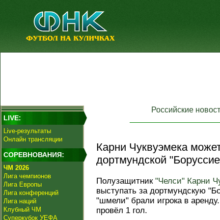
Российские новос
LIVE:
Live-результаты
Онлайн трансляции
Карни Чуквуэмека может
СОРЕВНОВАНИЯ:
дортмундской "Боруссие
ЧМ 2026
Лига чемпионов
Полузащитник
"Челси"
Карни Ч
Лига Европы
выступать за дортмундскую "Б
Лига конференций
"шмели" брали игрока в аренду
Лига наций
Клубный ЧМ
провёл 1 гол.
Суперкубок УЕФА