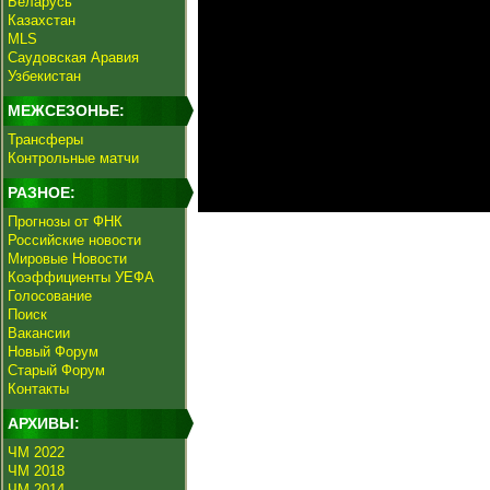
Беларусь
Казахстан
MLS
Саудовская Аравия
Узбекистан
МЕЖСЕЗОНЬЕ:
Трансферы
Контрольные матчи
РАЗНОЕ:
Прогнозы от ФНК
Российские новости
Мировые Новости
Коэффициенты УЕФА
Голосование
Поиск
Вакансии
Новый Форум
Старый Форум
Контакты
АРХИВЫ:
ЧМ 2022
ЧМ 2018
ЧМ 2014