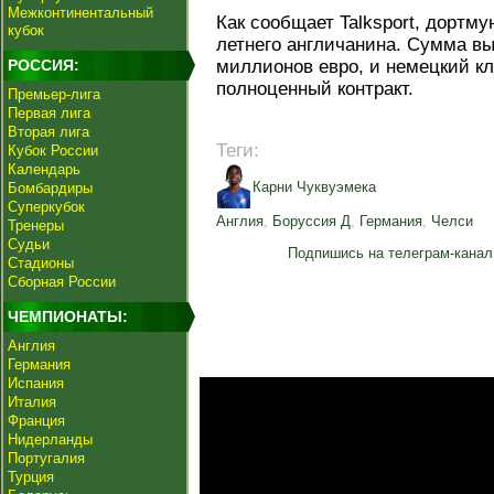
Межконтинентальный
Как сообщает Talksport, дортму
кубок
летнего англичанина. Сумма вы
РОССИЯ:
миллионов евро, и немецкий кл
полноценный контракт.
Премьер-лига
Первая лига
Вторая лига
Теги:
Кубок России
Календарь
Карни Чуквуэмека
Бомбардиры
Суперкубок
Англия
,
Боруссия Д
,
Германия
,
Челси
Тренеры
Судьи
Подпишись на телеграм-канал
Стадионы
Сборная России
ЧЕМПИОНАТЫ:
Англия
Германия
Испания
Италия
Франция
Нидерланды
Португалия
Турция