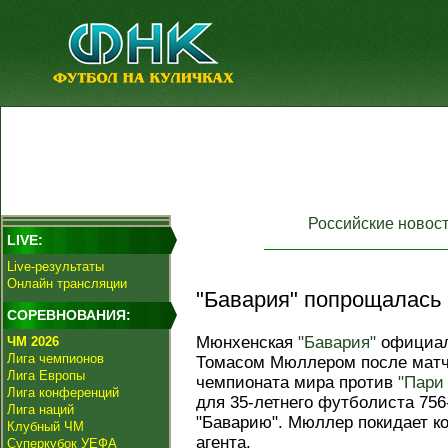
Российские новос
LIVE:
Live-результаты
Онлайн трансляции
"Бавария" попрощалась
СОРЕВНОВАНИЯ:
Мюнхенская
"Бавария"
официал
ЧМ 2026
Лига чемпионов
Томасом Мюллером после матча
Лига Европы
чемпионата мира против
"Пари
Лига конференций
для 35-летнего футболиста 756
Лига наций
"Баварию". Мюллер покидает ко
Клубный ЧМ
агента.
Суперкубок УЕФА