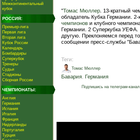
Межконтинентальный
кубок
"
Томас Мюллер
. 13-кратный че
обладатель Кубка Германии. 2
РОССИЯ:
чемпионов
и клубного чемпиона
Премьер-лига
Германии. 2 Суперкубка УЕФА. 
Первая лига
другую. Преклоняемся перед тоб
Вторая лига
сообщении пресс-службы "Бава
Кубок России
Календарь
Бомбардиры
Суперкубок
Теги:
Тренеры
Томас Мюллер
Судьи
Стадионы
Бавария
,
Германия
Сборная России
Подпишись на телеграм-канал
ЧЕМПИОНАТЫ:
Англия
Германия
Испания
Италия
Франция
Нидерланды
Португалия
Турция