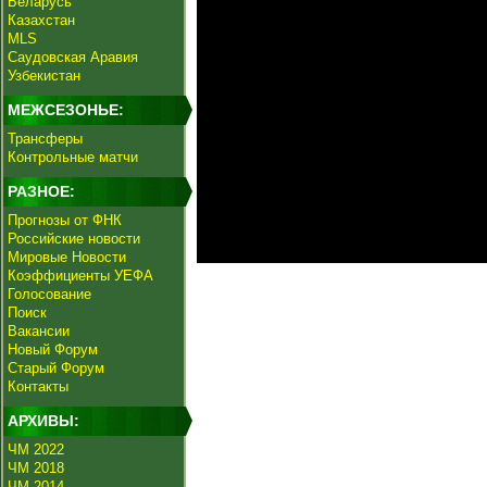
Беларусь
Казахстан
MLS
Саудовская Аравия
Узбекистан
МЕЖСЕЗОНЬЕ:
Трансферы
Контрольные матчи
РАЗНОЕ:
Прогнозы от ФНК
Российские новости
Мировые Новости
Коэффициенты УЕФА
Голосование
Поиск
Вакансии
Новый Форум
Старый Форум
Контакты
АРХИВЫ:
ЧМ 2022
ЧМ 2018
ЧМ 2014