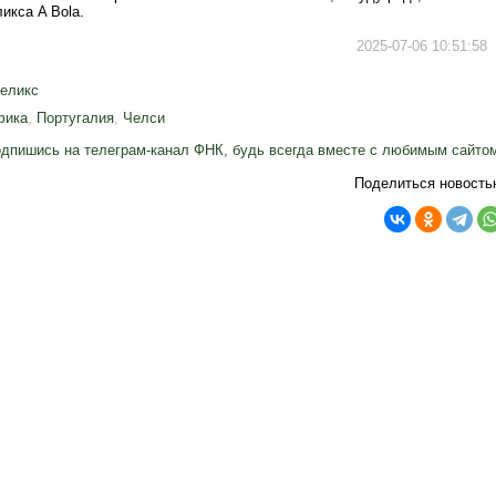
икса A Bola.
2025-07-06 10:51:58
еликс
фика
,
Португалия
,
Челси
дпишись на телеграм-канал ФНК, будь всегда вместе с любимым сайто
Поделиться новость