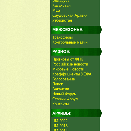
Беларусь
Казахстан
MLS
Саудовская Аравия
Узбекистан
МЕЖСЕЗОНЬЕ:
Трансферы
Контрольные матчи
РАЗНОЕ:
Прогнозы от ФНК
Российские новости
Мировые Новости
Коэффициенты УЕФА
Голосование
Поиск
Вакансии
Новый Форум
Старый Форум
Контакты
АРХИВЫ:
ЧМ 2022
ЧМ 2018
ЧМ 2014