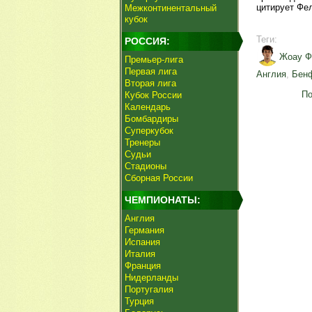
цитирует Фел
Межконтинентальный
кубок
Теги:
РОССИЯ:
Жоау Ф
Премьер-лига
Первая лига
Англия
,
Бен
Вторая лига
По
Кубок России
Календарь
Бомбардиры
Суперкубок
Тренеры
Судьи
Стадионы
Сборная России
ЧЕМПИОНАТЫ:
Англия
Германия
Испания
Италия
Франция
Нидерланды
Португалия
Турция