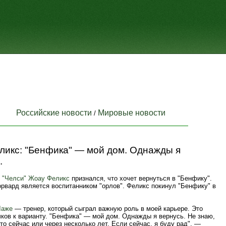
Российские новости
Мировые новости
/
ликс: "Бенфика" — мой дом. Однажды я
.
й
"Челси"
Жоау Феликс
признался, что хочет вернуться в "Бенфику".
орвард является воспитанником "орлов". Феликс покинул "Бенфику" в
Лаже
— тренер, который сыграл важную роль в моей карьере. Это
ков к варианту. "Бенфика" — мой дом. Однажды я вернусь. Не знаю,
то сейчас или через несколько лет. Если сейчас, я буду рад", —