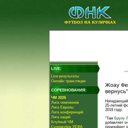
LIVE:
Live-результаты
Онлайн трансляции
Жоау Фе
СОРЕВНОВАНИЯ:
вернусь"
ЧМ 2026
Нападающи
Лига чемпионов
25-летний ф
Лига Европы
2019 году.
Лига конференций
Лига наций
"Там
Бруну 
Клубный ЧМ
добавляет оч
Суперкубок УЕФА
произойдет э