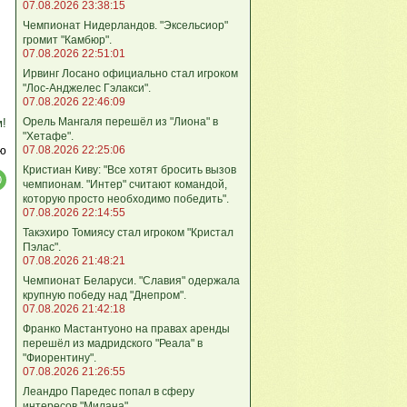
07.08.2026 23:38:15
Чемпионат Нидерландов. "Эксельсиор"
громит "Камбюр".
07.08.2026 22:51:01
Ирвинг Лосано официально стал игроком
"Лос-Анджелес Гэлакси".
07.08.2026 22:46:09
Орель Мангаля перешёл из "Лиона" в
м!
"Хетафе".
ю
07.08.2026 22:25:06
Кристиан Киву: "Все хотят бросить вызов
чемпионам. "Интер" считают командой,
которую просто необходимо победить".
07.08.2026 22:14:55
Такэхиро Томиясу стал игроком "Кристал
Пэлас".
07.08.2026 21:48:21
Чемпионат Беларуси. "Славия" одержала
крупную победу над "Днепром".
07.08.2026 21:42:18
Франко Мастантуоно на правах аренды
перешёл из мадридского "Реала" в
"Фиорентину".
07.08.2026 21:26:55
Леандро Паредес попал в сферу
интересов "Милана".