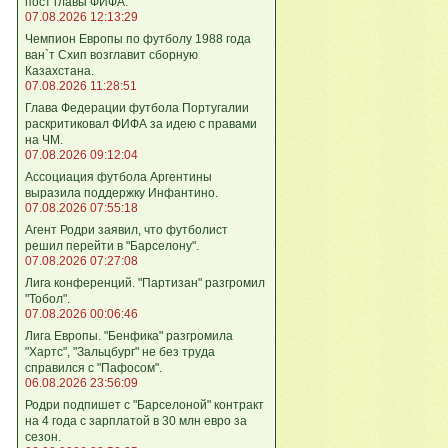
пост главы ФИФА.
07.08.2026 12:13:29
Чемпион Европы по футболу 1988 года
ван`т Схип возглавит сборную
Казахстана.
07.08.2026 11:28:51
Глава Федерации футбола Португалии
раскритиковал ФИФА за идею с правами
на ЧМ.
07.08.2026 09:12:04
Ассоциация футбола Аргентины
выразила поддержку Инфантино.
07.08.2026 07:55:18
Агент Родри заявил, что футболист
решил перейти в "Барселону".
07.08.2026 07:27:08
Лига кoнференций. "Партизан" разгромил
"Тобол".
07.08.2026 00:06:46
Лига Европы. "Бенфика" разгромила
"Хартс", "Зальцбург" не без труда
справился с "Пафосом".
06.08.2026 23:56:09
Родри подпишет с "Барселоной" контракт
на 4 года с зарплатой в 30 млн евро за
сезон.