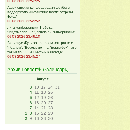
06.08.2026 23:52:25
Африканская конфедерация футбола
поддержала Инфантино после встречи
ФИФА.
06.08.2026 23:49:52
Лига кoнференций. Победы
"Мидтьюлланна", "Риеки" и "Хиберниана".
06.08.2026 23:49:18
Винисиус Жуниор - о новом контракте с
"Реалом": "Восемь лет на "Бернабеу" - это
так мало... Ещё шесть и навсегда".
06.08.2026 23:45:27
Архив новостей (
календарь
).
Август
3
10
17
24
31
4
11
18
25
5
12
19
26
6
13
20
27
7
14
21
28
1
8
15
22
29
2
9
16
23
30