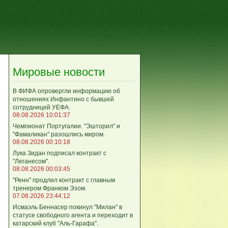
Мировые новости
В ФИФА опровергли информацию об
отношениях Инфантино с бывшей
сотрудницей УЕФА.
08.08.2026 10:01:37
Чемпионат Португалии. "Эшторил" и
"Фамаликан" разошлись миром.
08.08.2026 00:10:18
Лука Зидан подписал контракт с
"Леганесом".
08.08.2026 00:03:45
"Ренн" продлил контракт с главным
тренером Франком Эзом.
07.08.2026 23:44:12
Исмаэль Беннасер покинул "Милан" в
статусе свободного агента и переходит в
катарский клуб "Аль-Гарафа".