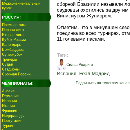
Межконтинентальный
сборной Бразилии называли лон
кубок
саудовцы охотились за другим 
Винисиусом Жуниором.
РОССИЯ:
Премьер-лига
Отметим, что в минувшем сезон
Первая лига
поединка во всех турнирах, о
Вторая лига
11 голевыми пасами.
Кубок России
Календарь
Бомбардиры
Суперкубок
Теги:
Тренеры
Судьи
Силва Родриго
Стадионы
Испания
,
Реал Мадрид
Сборная России
Подпишись на телеграм-канал
ЧЕМПИОНАТЫ:
Англия
Германия
Испания
Италия
Франция
Нидерланды
Португалия
Турция