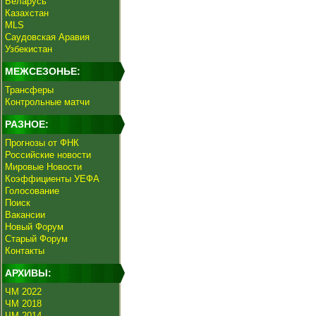
Беларусь
Казахстан
MLS
Саудовская Аравия
Узбекистан
МЕЖСЕЗОНЬЕ:
Трансферы
Контрольные матчи
РАЗНОЕ:
Прогнозы от ФНК
Российские новости
Мировые Новости
Коэффициенты УЕФА
Голосование
Поиск
Вакансии
Новый Форум
Старый Форум
Контакты
АРХИВЫ:
ЧМ 2022
ЧМ 2018
ЧМ 2014