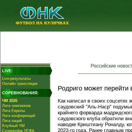
Российские новос
LIVE:
Live-результаты
Онлайн трансляции
Родриго может перейти 
СОРЕВНОВАНИЯ:
Как написал в своих соцсетях 
ЧМ 2026
Лига чемпионов
саудовский "Аль-Наср" подумы
Лига Европы
крайнего форварда мадридского
Лига конференций
саудовского клуба обратили вн
Лига наций
наводке Криштиану Роналду, ко
Клубный ЧМ
2023-го года. Ранее главным пр
Суперкубок УЕФА