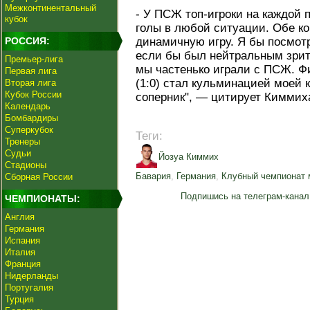
Межконтинентальный
- У ПСЖ топ-игроки на каждой 
кубок
голы в любой ситуации. Обе к
РОССИЯ:
динамичную игру. Я бы посмот
если бы был нейтральным зрит
Премьер-лига
мы частенько играли с ПСЖ. 
Первая лига
(1:0) стал кульминацией моей
Вторая лига
Кубок России
соперник", — цитирует Киммих
Календарь
Бомбардиры
Суперкубок
Теги:
Тренеры
Судьи
Йозуа Киммих
Стадионы
Бавария
,
Германия
,
Клубный чемпионат 
Сборная России
Подпишись на телеграм-канал
ЧЕМПИОНАТЫ:
Англия
Германия
Испания
Италия
Франция
Нидерланды
Португалия
Турция