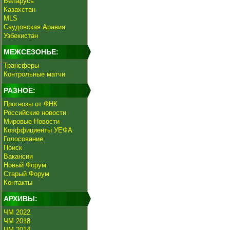
Беларусь
Казахстан
MLS
Саудовская Аравия
Узбекистан
МЕЖСЕЗОНЬЕ:
Трансферы
Контрольные матчи
РАЗНОЕ:
Прогнозы от ФНК
Российские новости
Мировые Новости
Коэффициенты УЕФА
Голосование
Поиск
Вакансии
Новый Форум
Старый Форум
Контакты
АРХИВЫ:
ЧМ 2022
ЧМ 2018
ЧМ 2014