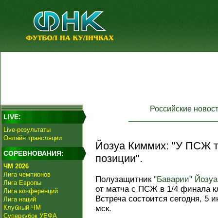
Российские новос
LIVE:
Live-результаты
Онлайн трансляции
Йозуа Киммих: "У ПСЖ т
СОРЕВНОВАНИЯ:
позиции".
ЧМ 2026
Лига чемпионов
Полузащитник
"Баварии"
Йозуа
Лига Европы
от матча с ПСЖ в 1/4 финала к
Лига конференций
Встреча состоится сегодня, 5 и
Лига наций
Клубный ЧМ
мск.
Суперкубок УЕФА