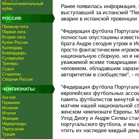
Межконтинентальный
Ранее появилась информация, ч
кубок
выступавший за испанский "Пен
РОССИЯ:
аварии в испанской провинции
Премьер-лига
"Федерация футбола Португали
Первая лига
полностью опустошены извести
Вторая лига
Кубок России
брата Андре сегодня утром в 
Календарь
просто фантастическим игроко
Бомбардиры
национальную сборную, но и н
Суперкубок
уважаемой всеми товарищами п
Тренеры
человеком, обладавшим зараз
Судьи
Стадионы
авторитетом в сообществе", - 
Сборная России
"Федерация футбола Португали
ЧЕМПИОНАТЫ:
европейских футбольных ассоц
Англия
память футболистов минутой м
Германия
матчем нашей национальной сб
Испания
женском чемпионате Европы. М
Италия
Уход Диогу и Андре Силвы ста
Франция
Нидерланды
португальского футбола, и мы 
Португалия
чтить их наследие каждый день
Турция