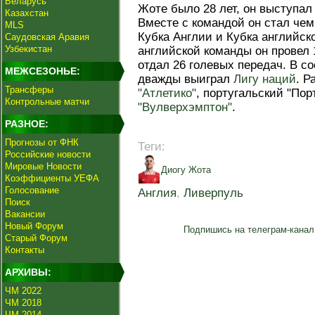
Беларусь
Жоте было 28 лет, он выступал 
Казахстан
Вместе с командой он стал че
MLS
Кубка Англии и Кубка английско
Саудовская Аравия
Узбекистан
английской команды он провел 
отдал 26 голевых передач. В с
МЕЖСЕЗОНЬЕ:
дважды выиграл
Лигу наций
. Р
Трансферы
"Атлетико"
, португальский "Пор
Контрольные матчи
"Вулверхэмптон"
.
РАЗНОЕ:
Прогнозы от ФНК
Теги:
Российские новости
Мировые Новости
Диогу Жота
Коэффициенты УЕФА
Голосование
Англия
,
Ливерпуль
Поиск
Вакансии
Новый Форум
Подпишись на телеграм-канал
Старый Форум
Контакты
АРХИВЫ:
ЧМ 2022
ЧМ 2018
ЧМ 2014