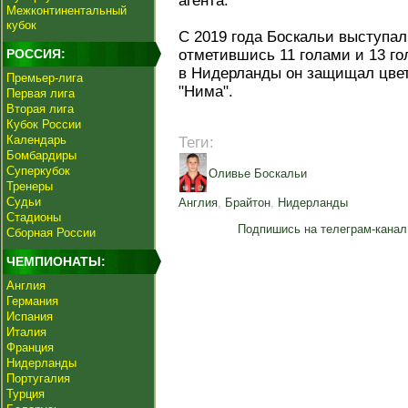
агента.
Межконтинентальный
кубок
С 2019 года Боскальи выступал
РОССИЯ:
отметившись 11 голами и 13 г
в Нидерланды он защищал цве
Премьер-лига
"Нима".
Первая лига
Вторая лига
Кубок России
Календарь
Теги:
Бомбардиры
Суперкубок
Оливье Боскальи
Тренеры
Судьи
Англия
,
Брайтон
,
Нидерланды
Стадионы
Подпишись на телеграм-канал
Сборная России
ЧЕМПИОНАТЫ:
Англия
Германия
Испания
Италия
Франция
Нидерланды
Португалия
Турция