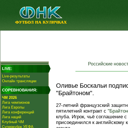
Российские новос
LIVE:
Live-результаты
Онлайн трансляции
Оливье Боскальи подпис
СОРЕВНОВАНИЯ:
"Брайтоном".
ЧМ 2026
Лига чемпионов
27-летний французский защит
Лига Европы
пятилетний контракт с
"Брайто
Лига конференций
клуба. Игрок, чьё соглашение с
Лига наций
Клубный ЧМ
присоединился к английскому к
Суперкубок УЕФА