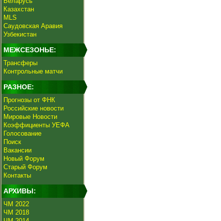
Беларусь
Казахстан
MLS
Саудовская Аравия
Узбекистан
МЕЖСЕЗОНЬЕ:
Трансферы
Контрольные матчи
РАЗНОЕ:
Прогнозы от ФНК
Российские новости
Мировые Новости
Коэффициенты УЕФА
Голосование
Поиск
Вакансии
Новый Форум
Старый Форум
Контакты
АРХИВЫ:
ЧМ 2022
ЧМ 2018
ЧМ 2014