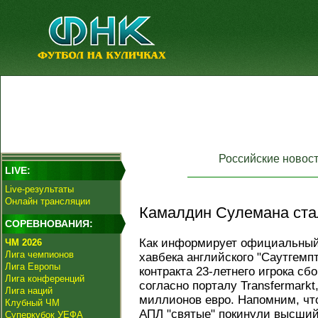
Российские новос
LIVE:
Live-результаты
Онлайн трансляции
Камалдин Сулемана стал
СОРЕВНОВАНИЯ:
Как информирует официальны
ЧМ 2026
Лига чемпионов
хавбека английского "Саутгемп
Лига Европы
контракта 23-летнего игрока сб
Лига конференций
согласно порталу Transfermarkt
Лига наций
миллионов евро. Напомним, чт
Клубный ЧМ
АПЛ "святые" покинули высший
Суперкубок УЕФА