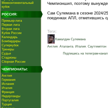
Межконтинентальный
Чемпионшип, поэтому вынужде
кубок
Сам Сулемана в сезоне 2024/25 
РОССИЯ:
поединках АПЛ, отметившись о
Премьер-лига
Первая лига
Вторая лига
Теги:
Кубок России
Календарь
Камалдин Сулемана
Бомбардиры
Суперкубок
Англия
,
Аталанта
,
Италия
,
Саутгемптон
Тренеры
Судьи
Подпишись на телеграм-канал
Стадионы
Сборная России
ЧЕМПИОНАТЫ:
Англия
Германия
Испания
Италия
Франция
Нидерланды
Португалия
Турция