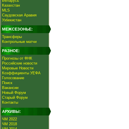
Беларусь
Казахстан
MLS
Саудовская Аравия
Узбекистан
МЕЖСЕЗОНЬЕ:
Трансферы
Контрольные матчи
РАЗНОЕ:
Прогнозы от ФНК
Российские новости
Мировые Новости
Коэффициенты УЕФА
Голосование
Поиск
Вакансии
Новый Форум
Старый Форум
Контакты
АРХИВЫ:
ЧМ 2022
ЧМ 2018
ЧМ 2014