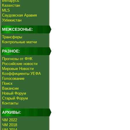
Беларусь
Казахстан
MLS
Саудовская Аравия
Узбекистан
МЕЖСЕЗОНЬЕ:
Трансферы
Контрольные матчи
РАЗНОЕ:
Прогнозы от ФНК
Российские новости
Мировые Новости
Коэффициенты УЕФА
Голосование
Поиск
Вакансии
Новый Форум
Старый Форум
Контакты
АРХИВЫ:
ЧМ 2022
ЧМ 2018
ЧМ 2014