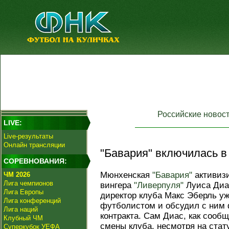
Российские новос
LIVE:
Live-результаты
Онлайн трансляции
"Бавария" включилась в
СОРЕВНОВАНИЯ:
Мюнхенская
"Бавария"
активизи
ЧМ 2026
Лига чемпионов
вингера
"Ливерпуля"
Луиса Диас
Лига Европы
директор клуба Макс Эберль у
Лига конференций
футболистом и обсудил с ним 
Лига наций
контракта. Сам Диас, как сооб
Клубный ЧМ
смены клуба, несмотря на стату
Суперкубок УЕФА