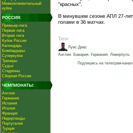
Межконтинентальный
"красных".
кубок
В минувшем сезоне АПЛ 27-лет
РОССИЯ:
голами в 36 матчах.
Премьер-лига
Первая лига
Вторая лига
Теги:
Кубок России
Календарь
Луис Диас
Бомбардиры
Англия
,
Бавария
,
Германия
,
Ливерпуль
Суперкубок
Тренеры
Подпишись на телеграм-канал
Судьи
Стадионы
Сборная России
ЧЕМПИОНАТЫ:
Англия
Германия
Испания
Италия
Франция
Нидерланды
Португалия
Турция