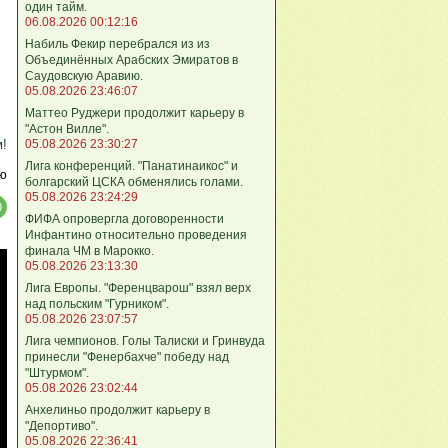
один тайм.
06.08.2026 00:12:16
Набиль Фекир перебрался из из
Объединённых Арабских Эмиратов в
Саудовскую Аравию.
05.08.2026 23:46:07
Маттео Руджери продолжит карьеру в
"Астон Вилле".
м!
05.08.2026 23:30:27
Лига конференций. "Панатинаикос" и
ю
болгарский ЦСКА обменялись голами.
05.08.2026 23:24:29
ФИФА опровергла договоренности
Инфантино относительно проведения
финала ЧМ в Марокко.
05.08.2026 23:13:30
Лига Европы. "Ференцварош" взял верх
над польским "Гурником".
05.08.2026 23:07:57
Лига чемпионов. Голы Талиски и Гринвуда
принесли "Фенербахче" победу над
"Штурмом".
05.08.2026 23:02:44
Анхелиньо продолжит карьеру в
"Депортиво".
05.08.2026 22:36:41