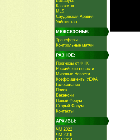
Беларусь
Казахстан
MLS
Саудовская Аравия
Узбекистан
МЕЖСЕЗОНЬЕ:
Трансферы
Контрольные матчи
РАЗНОЕ:
Прогнозы от ФНК
Российские новости
Мировые Новости
Коэффициенты УЕФА
Голосование
Поиск
Вакансии
Новый Форум
Старый Форум
Контакты
АРХИВЫ:
ЧМ 2022
ЧМ 2018
ЧМ 2014