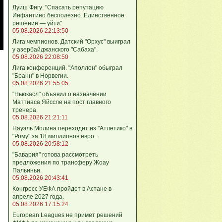
Луиш Фигу: "Спасать репутацию
Инфантино бесполезно. Единственное
решение — уйти".
05.08.2026 22:13:50
Лига чемпионов. Датский "Орхус" выиграл
у азербайджанского "Сабаха".
05.08.2026 22:08:50
Лига конференций. "Аполлон" обыграл
"Бранн" в Норвегии.
05.08.2026 21:55:05
"Ньюкасл" объявил о назначении
Маттиаса Яйссле на пост главного
тренера.
05.08.2026 21:21:11
Науэль Молина переходит из "Атлетико" в
"Рому" за 18 миллионов евро..
05.08.2026 20:58:12
"Бавария" готова рассмотреть
предложения по трансферу Жоау
Пальиньи.
05.08.2026 20:43:41
Конгресс УЕФА пройдет в Астане в
апреле 2027 года.
05.08.2026 17:15:24
European Leagues не примет решений