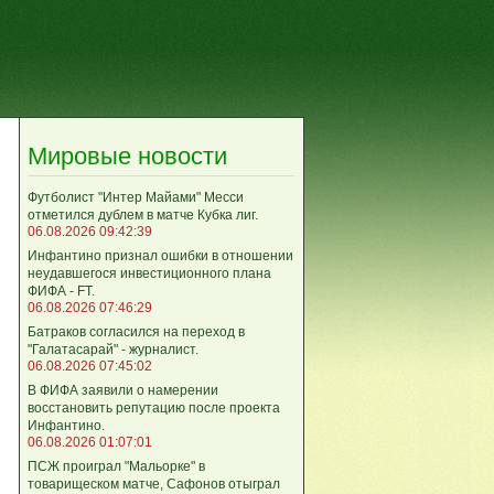
Мировые новости
Футболист "Интер Майами" Месси
отметился дублем в матче Кубка лиг.
06.08.2026 09:42:39
Инфантино признал ошибки в отношении
неудавшегося инвестиционного плана
ФИФА - FT.
06.08.2026 07:46:29
Батраков согласился на переход в
"Галатасарай" - журналист.
06.08.2026 07:45:02
В ФИФА заявили о намерении
восстановить репутацию после проекта
Инфантино.
06.08.2026 01:07:01
ПСЖ проиграл "Мальорке" в
товарищеском матче, Сафонов отыграл