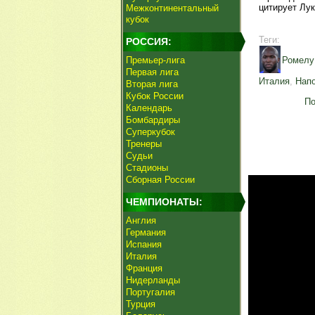
цитирует Лук
Межконтинентальный
кубок
Теги:
РОССИЯ:
Премьер-лига
Ромелу
Первая лига
Италия
,
Нап
Вторая лига
Кубок России
По
Календарь
Бомбардиры
Суперкубок
Тренеры
Судьи
Стадионы
Сборная России
ЧЕМПИОНАТЫ:
Англия
Германия
Испания
Италия
Франция
Нидерланды
Португалия
Турция