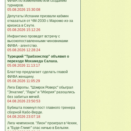
ФИФА по изменению или созданию
турниров.
05.08.2026 15:30:08
Депутаты Испании призвали кабмин
отказаться от ЧМ-2030 с Марокко из-за
кризиса в Сеуте.
05.08.2026 15:12:26
Инфантино проведет встречу с
высокопоставленными чиновниками
ФИФА - агентство.
05.08.2026 12:28:24
Турецкий "Трабзонспор" объявил о
переходе Мохамеда Салаха.
05.08.2026 11:13:17
Блаттер предлагает сделать главой
ФИФА женщину.
05.08.2026 11:05:29
Лига Европы. "Шэмрок Роверс" обыграл
"Эгнатию", "Ларн" и "Иберия" разошлись
без забитых мячей.
04.08.2026 23:50:53
Бубишта покинул пост главного тренера
сборной Кабо-Верде.
04.08.2026 23:07:18
Лига чемпионов. "Лион" проиграл в Чехии,
а "Буде-Глимт" спас ничью в Бельгии.