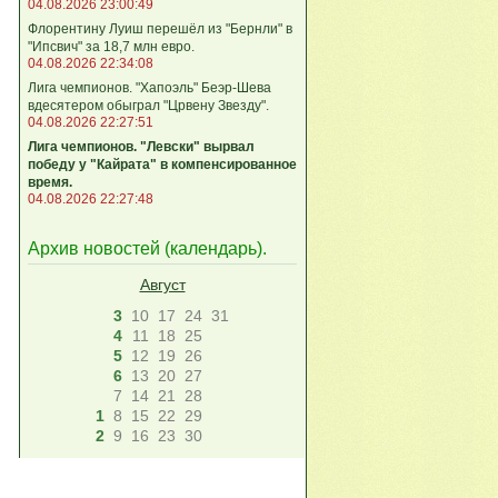
04.08.2026 23:00:49
Флорентину Луиш перешёл из "Бернли" в
"Ипсвич" за 18,7 млн евро.
04.08.2026 22:34:08
Лига чемпионов. "Хапоэль" Беэр-Шева
вдесятером обыграл "Црвену Звезду".
04.08.2026 22:27:51
Лига чемпионов. "Левски" вырвал
победу у "Кайрата" в компенсированное
время.
04.08.2026 22:27:48
Архив новостей (
календарь
).
Август
3
10
17
24
31
4
11
18
25
5
12
19
26
6
13
20
27
7
14
21
28
1
8
15
22
29
2
9
16
23
30