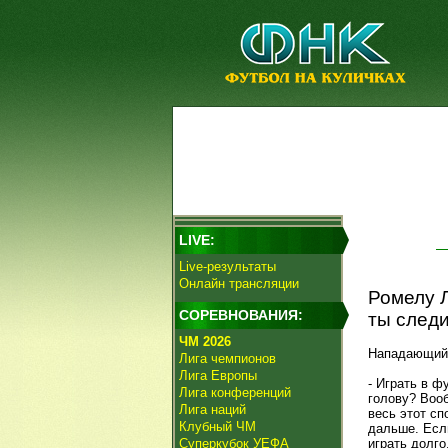
LIVE:
Live-результаты
Онлайн трансляции
Ромелу Л
СОРЕВНОВАНИЯ:
ты следи
ЧМ 2026
Нападающи
Лига чемпионов
Лига Европы
- Играть в ф
Лига конференций
голову? Воо
Лига наций
весь этот сп
Клубный ЧМ
дальше. Если
Суперкубок УЕФА
играть долго