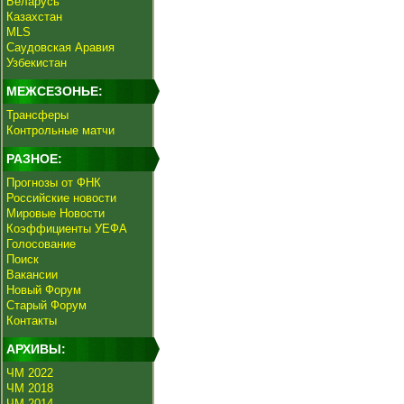
Беларусь
Казахстан
MLS
Саудовская Аравия
Узбекистан
МЕЖСЕЗОНЬЕ:
Трансферы
Контрольные матчи
РАЗНОЕ:
Прогнозы от ФНК
Российские новости
Мировые Новости
Коэффициенты УЕФА
Голосование
Поиск
Вакансии
Новый Форум
Старый Форум
Контакты
АРХИВЫ:
ЧМ 2022
ЧМ 2018
ЧМ 2014