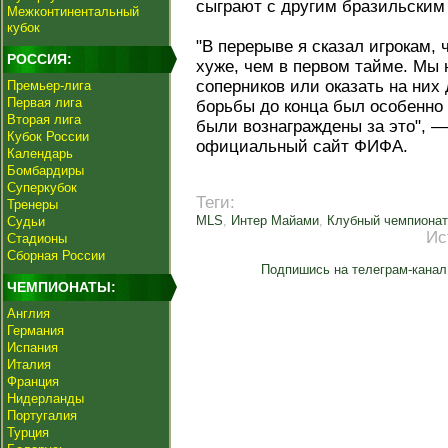
сыграют с другим бразильским 
Межконтинентальный
кубок
"В перерыве я сказал игрокам,
РОССИЯ:
хуже, чем в первом тайме. Мы
соперников или оказать на них
Премьер-лига
Первая лига
борьбы до конца был особенно 
Вторая лига
были вознаграждены за это", 
Кубок России
официальный сайт ФИФА.
Календарь
Бомбардиры
Суперкубок
Теги:
Тренеры
MLS
,
Интер Майами
,
Клубный чемпионат
Судьи
Ис
Стадионы
Сборная России
Подпишись на телеграм-канал
ЧЕМПИОНАТЫ:
Англия
Германия
Испания
Италия
Франция
Нидерланды
Португалия
Турция