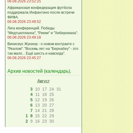
06.08.2026 23:52:25
Африканская конфедерация футбола
поддержала Инфантино после встречи
ФИФА.
06.08.2026 23:49:52
Лига кoнференций. Победы
"Мидтьюлланна", "Риеки" и "Хиберниана".
06.08.2026 23:49:18
Винисиус Жуниор - о новом контракте с
"Реалом": "Восемь лет на "Бернабеу" - это
так мало... Ещё шесть и навсегда".
06.08.2026 23:45:27
Архив новостей (
календарь
).
Август
3
10
17
24
31
4
11
18
25
5
12
19
26
6
13
20
27
7
14
21
28
1
8
15
22
29
2
9
16
23
30