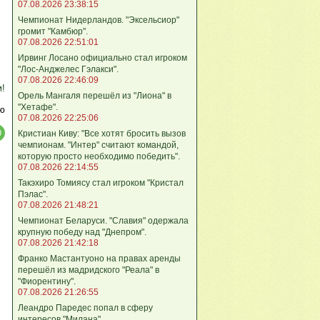
07.08.2026 23:38:15
Чемпионат Нидерландов. "Эксельсиор"
громит "Камбюр".
07.08.2026 22:51:01
Ирвинг Лосано официально стал игроком
"Лос-Анджелес Гэлакси".
07.08.2026 22:46:09
м!
Орель Мангаля перешёл из "Лиона" в
"Хетафе".
ю
07.08.2026 22:25:06
Кристиан Киву: "Все хотят бросить вызов
чемпионам. "Интер" считают командой,
которую просто необходимо победить".
07.08.2026 22:14:55
Такэхиро Томиясу стал игроком "Кристал
Пэлас".
07.08.2026 21:48:21
Чемпионат Беларуси. "Славия" одержала
крупную победу над "Днепром".
07.08.2026 21:42:18
Франко Мастантуоно на правах аренды
перешёл из мадридского "Реала" в
"Фиорентину".
07.08.2026 21:26:55
Леандро Паредес попал в сферу
интересов "Милана".