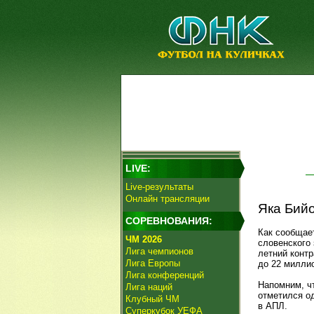
LIVE:
Live-результаты
Онлайн трансляции
Яка Бийо
СОРЕВНОВАНИЯ:
Как сообщае
ЧМ 2026
словенского
Лига чемпионов
летний контр
Лига Европы
до 22 милли
Лига конференций
Напомним, чт
Лига наций
отметился о
Клубный ЧМ
в АПЛ.
Суперкубок УЕФА