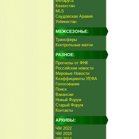
Беларусь
Казахстан
MLS
Саудовская Аравия
Узбекистан
МЕЖСЕЗОНЬЕ:
Трансферы
Контрольные матчи
РАЗНОЕ:
Прогнозы от ФНК
Российские новости
Мировые Новости
Коэффициенты УЕФА
Голосование
Поиск
Вакансии
Новый Форум
Старый Форум
Контакты
АРХИВЫ:
ЧМ 2022
ЧМ 2018
ЧМ 2014