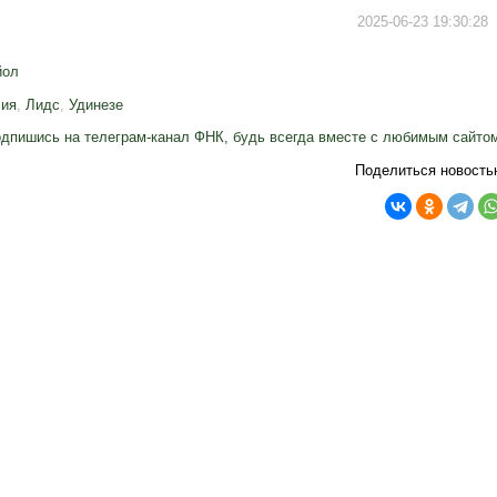
2025-06-23 19:30:28
йол
лия
,
Лидс
,
Удинезе
дпишись на телеграм-канал ФНК, будь всегда вместе с любимым сайто
Поделиться новость