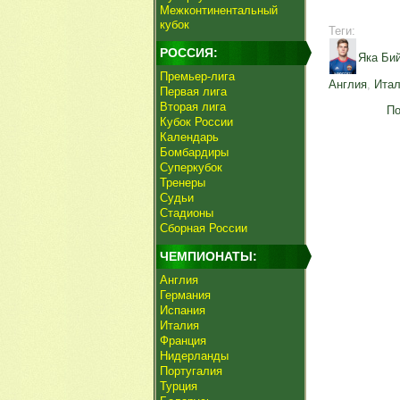
Межконтинентальный
кубок
Теги:
РОССИЯ:
Яка Би
Премьер-лига
Англия
,
Ита
Первая лига
Вторая лига
По
Кубок России
Календарь
Бомбардиры
Суперкубок
Тренеры
Судьи
Стадионы
Сборная России
ЧЕМПИОНАТЫ:
Англия
Германия
Испания
Италия
Франция
Нидерланды
Португалия
Турция