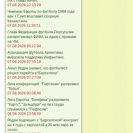
пост главы ФИФА.
07.08.2026 12:13:29
Чемпион Европы по футболу 1988 года
ван`т Схип возглавит сборную
Казахстана.
07.08.2026 11:28:51
Глава Федерации футбола Португалии
раскритиковал ФИФА за идею с правами
на ЧМ.
07.08.2026 09:12:04
Ассоциация футбола Аргентины
выразила поддержку Инфантино.
07.08.2026 07:55:18
Агент Родри заявил, что футболист
решил перейти в "Барселону".
07.08.2026 07:27:08
Лига кoнференций. "Партизан" разгромил
"Тобол".
07.08.2026 00:06:46
Лига Европы. "Бенфика" разгромила
"Хартс", "Зальцбург" не без труда
справился с "Пафосом".
06.08.2026 23:56:09
Родри подпишет с "Барселоной" контракт
на 4 года с зарплатой в 30 млн евро за
сезон.