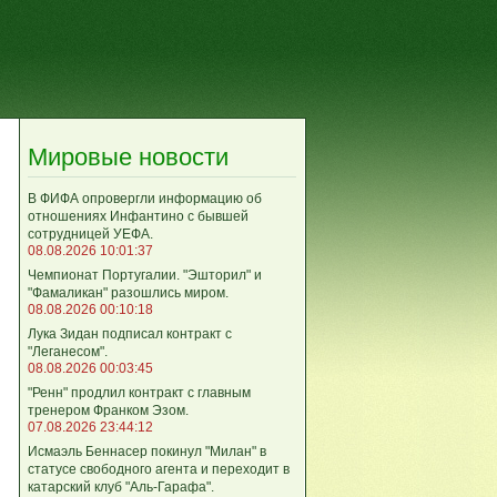
Мировые новости
В ФИФА опровергли информацию об
отношениях Инфантино с бывшей
сотрудницей УЕФА.
08.08.2026 10:01:37
Чемпионат Португалии. "Эшторил" и
"Фамаликан" разошлись миром.
08.08.2026 00:10:18
Лука Зидан подписал контракт с
"Леганесом".
08.08.2026 00:03:45
"Ренн" продлил контракт с главным
тренером Франком Эзом.
07.08.2026 23:44:12
Исмаэль Беннасер покинул "Милан" в
статусе свободного агента и переходит в
катарский клуб "Аль-Гарафа".