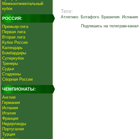
Межконтинентальный
кубок
Теги:
Атлетико
,
Ботафого
,
Бразилия
,
Испания
РОССИЯ:
Подпишись на телеграм-канал
Премьер-лига
Первая лига
Вторая лига
Кубок России
Календарь
Бомбардиры
Суперкубок
Тренеры
Судьи
Стадионы
Сборная России
ЧЕМПИОНАТЫ:
Англия
Германия
Испания
Италия
Франция
Нидерланды
Португалия
Турция