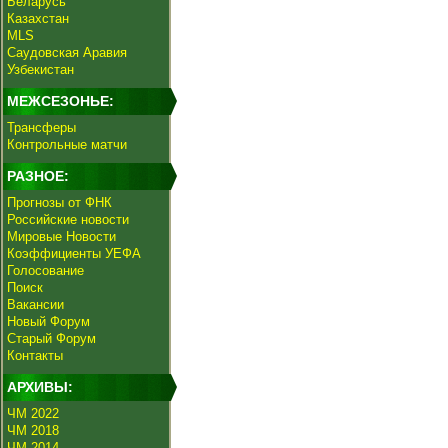
Беларусь
Казахстан
MLS
Саудовская Аравия
Узбекистан
МЕЖСЕЗОНЬЕ:
Трансферы
Контрольные матчи
РАЗНОЕ:
Прогнозы от ФНК
Российские новости
Мировые Новости
Коэффициенты УЕФА
Голосование
Поиск
Вакансии
Новый Форум
Старый Форум
Контакты
АРХИВЫ:
ЧМ 2022
ЧМ 2018
ЧМ 2014