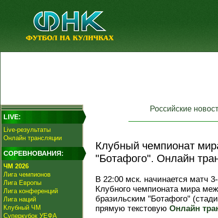
Российские новос
LIVE:
Live-результаты
Онлайн трансляции
Клубный чемпионат мира
СОРЕВНОВАНИЯ:
"Ботафого". Онлайн тра
ЧМ 2026
Лига чемпионов
В 22:00 мск. начинается матч 3-
Лига Европы
Клубного чемпионата мира ме
Лига конференций
бразильским "Ботафого" (стад
Лига наций
Клубный ЧМ
прямую текстовую
Онлайн тра
Суперкубок УЕФА