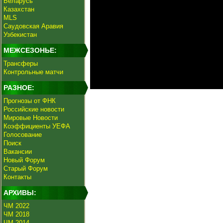
Беларусь
Казахстан
MLS
Саудовская Аравия
Узбекистан
МЕЖСЕЗОНЬЕ:
Трансферы
Контрольные матчи
РАЗНОЕ:
Прогнозы от ФНК
Российские новости
Мировые Новости
Коэффициенты УЕФА
Голосование
Поиск
Вакансии
Новый Форум
Старый Форум
Контакты
АРХИВЫ:
ЧМ 2022
ЧМ 2018
ЧМ 2014