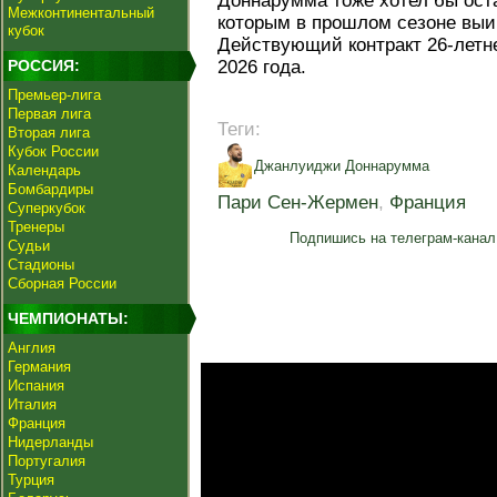
Доннарумма тоже хотел бы оста
Межконтинентальный
которым в прошлом сезоне выи
кубок
Действующий контракт 26‑летне
РОССИЯ:
2026 года.
Премьер-лига
Первая лига
Теги:
Вторая лига
Кубок России
Джанлуиджи Доннарумма
Календарь
Бомбардиры
Пари Сен-Жермен
,
Франция
Суперкубок
Тренеры
Подпишись на телеграм-канал
Судьи
Стадионы
Сборная России
ЧЕМПИОНАТЫ:
Англия
Германия
Испания
Италия
Франция
Нидерланды
Португалия
Турция