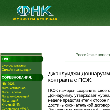
Российские новос
LIVE:
Live-результаты
Онлайн трансляции
Джанлуиджи Доннарумма
СОРЕВНОВАНИЯ:
контракта с ПСЖ.
ЧМ 2026
Лига чемпионов
ПСЖ намерен сохранить своего
Лига Европы
Доннарумму, утверждает журна
Лига конференций
неделе представители сторон п
Лига наций
Клубный ЧМ
достичь окончательной договор
Суперкубок УЕФА