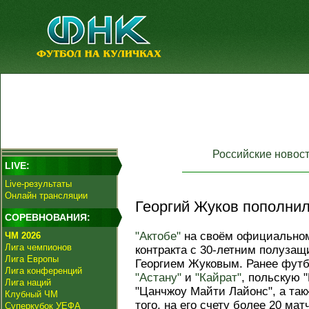
Российские новос
LIVE:
Live-результаты
Онлайн трансляции
Георгий Жуков пополнил
СОРЕВНОВАНИЯ:
"Актобе"
на своём официальном
ЧМ 2026
Лига чемпионов
контракта с 30-летним полузащ
Лига Европы
Георгием Жуковым. Ранее футб
Лига конференций
"Астану"
и
"Кайрат"
, польскую 
Лига наций
"Цанчжоу Майти Лайонс", а так
Клубный ЧМ
того, на его счету более 20 ма
Суперкубок УЕФА