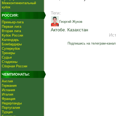
Межконтинентальный
кубок
Теги:
РОССИЯ:
Георгий Жуков
Премьер-лига
Первая лига
Актобе
,
Казахстан
Вторая лига
Ис
Кубок России
Календарь
Подпишись на телеграм-канал
Бомбардиры
Суперкубок
Тренеры
Судьи
Стадионы
Сборная России
ЧЕМПИОНАТЫ:
Англия
Германия
Испания
Италия
Франция
Нидерланды
Португалия
Турция