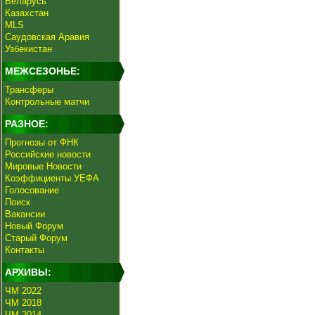
Беларусь
Казахстан
MLS
Саудовская Аравия
Узбекистан
МЕЖСЕЗОНЬЕ:
Трансферы
Контрольные матчи
РАЗНОЕ:
Прогнозы от ФНК
Российские новости
Мировые Новости
Коэффициенты УЕФА
Голосование
Поиск
Вакансии
Новый Форум
Старый Форум
Контакты
АРХИВЫ:
ЧМ 2022
ЧМ 2018
ЧМ 2014