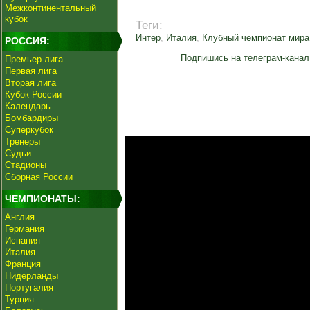
Межконтинентальный
кубок
Теги:
Интер
,
Италия
,
Клубный чемпионат мира
РОССИЯ:
Подпишись на телеграм-канал
Премьер-лига
Первая лига
Вторая лига
Кубок России
Календарь
Бомбардиры
Суперкубок
Тренеры
Судьи
Стадионы
Сборная России
ЧЕМПИОНАТЫ:
Англия
Германия
Испания
Италия
Франция
Нидерланды
Португалия
Турция