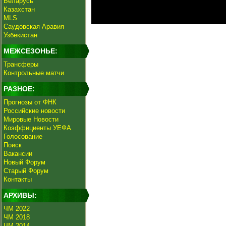
Беларусь
Казахстан
MLS
Саудовская Аравия
Узбекистан
МЕЖСЕЗОНЬЕ:
Трансферы
Контрольные матчи
РАЗНОЕ:
Прогнозы от ФНК
Российские новости
Мировые Новости
Коэффициенты УЕФА
Голосование
Поиск
Вакансии
Новый Форум
Старый Форум
Контакты
АРХИВЫ:
ЧМ 2022
ЧМ 2018
ЧМ 2014