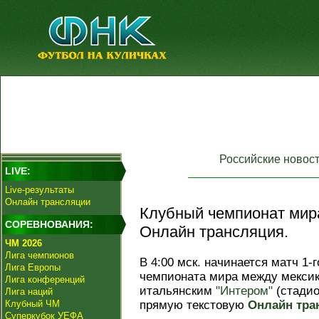
Российские новос
LIVE:
Live-результаты
Онлайн трансляции
Клубный чемпионат мира.
СОРЕВНОВАНИЯ:
Онлайн трансляция.
ЧМ 2026
Лига чемпионов
В 4:00 мск. начинается матч 1-
Лига Европы
чемпионата мира между мексик
Лига конференций
итальянским
"Интером"
(стади
Лига наций
Клубный ЧМ
прямую текстовую
Онлайн тра
Суперкубок УЕФА