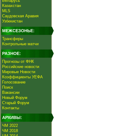
Беларусь
Казахстан
MLS
Саудовская Аравия
Узбекистан
МЕЖСЕЗОНЬЕ:
Трансферы
Контрольные матчи
РАЗНОЕ:
Прогнозы от ФНК
Российские новости
Мировые Новости
Коэффициенты УЕФА
Голосование
Поиск
Вакансии
Новый Форум
Старый Форум
Контакты
АРХИВЫ:
ЧМ 2022
ЧМ 2018
ЧМ 2014