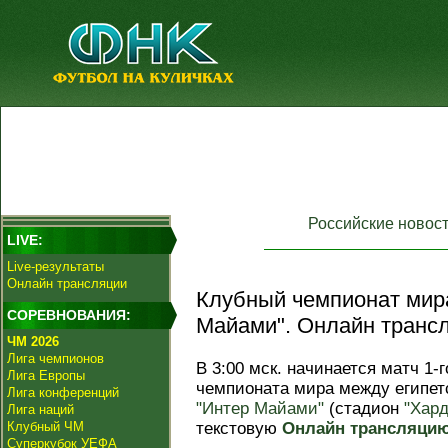
Российские новос
LIVE:
Live-результаты
Онлайн трансляции
Клубный чемпионат мира
СОРЕВНОВАНИЯ:
Майами". Онлайн транс
ЧМ 2026
Лига чемпионов
В 3:00 мск. начинается матч 1-
Лига Европы
чемпионата мира между египет
Лига конференций
"Интер Майами"
(стадион
"Хард
Лига наций
Клубный ЧМ
текстовую
Онлайн трансляци
Суперкубок УЕФА