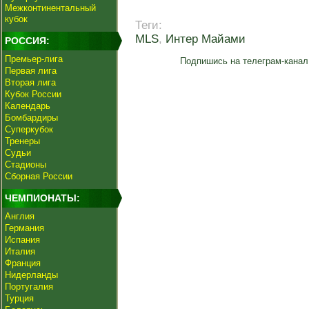
Межконтинентальный
кубок
Теги:
MLS
,
Интер Майами
РОССИЯ:
Премьер-лига
Подпишись на телеграм-канал
Первая лига
Вторая лига
Кубок России
Календарь
Бомбардиры
Суперкубок
Тренеры
Судьи
Стадионы
Сборная России
ЧЕМПИОНАТЫ:
Англия
Германия
Испания
Италия
Франция
Нидерланды
Португалия
Турция