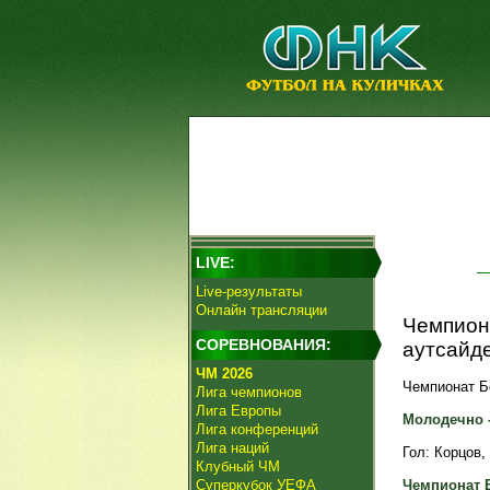
LIVE:
Live-результаты
Онлайн трансляции
Чемпион
СОРЕВНОВАНИЯ:
аутсайд
ЧМ 2026
Чемпионат Бе
Лига чемпионов
Лига Европы
Молодечно - 
Лига конференций
Лига наций
Гол: Корцов, 
Клубный ЧМ
Суперкубок УЕФА
Чемпионат 