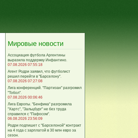
Мировые новости
Ассоциация футбола Аргентины
выразила поддержку Инфантино.
07.08.2026 07:55:18
Агент Родри заявил, что футболист
решил перейти в "Барселону".
07.08.2026 07:27:08
Лига кoнференций. "Партизан" разгромил
"Тобол".
07.08.2026 00:06:46
Лига Европы. "Бенфика" разгромила
"Хартс", "Зальцбург" не без труда
справился с "Пафосом".
06.08.2026 23:56:09
Родри подпишет с "Барселоной" контракт
на 4 года с зарплатой в 30 млн евро за
сезон.