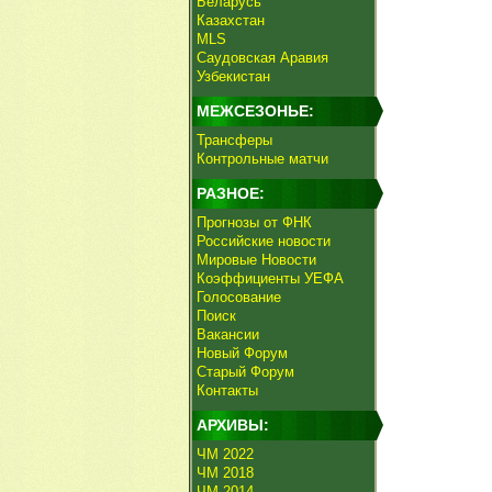
Беларусь
Казахстан
MLS
Саудовская Аравия
Узбекистан
МЕЖСЕЗОНЬЕ:
Трансферы
Контрольные матчи
РАЗНОЕ:
Прогнозы от ФНК
Российские новости
Мировые Новости
Коэффициенты УЕФА
Голосование
Поиск
Вакансии
Новый Форум
Старый Форум
Контакты
АРХИВЫ:
ЧМ 2022
ЧМ 2018
ЧМ 2014