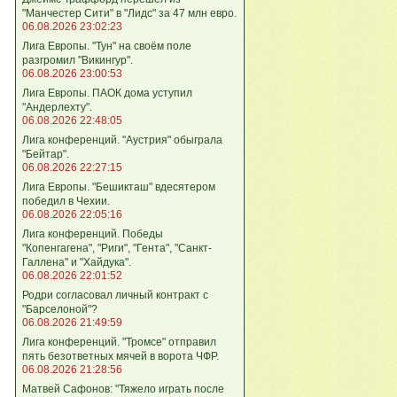
"Манчестер Сити" в "Лидс" за 47 млн евро.
06.08.2026 23:02:23
Лига Европы. "Тун" на своём поле
разгромил "Викингур".
06.08.2026 23:00:53
Лига Европы. ПАОК дома уступил
"Андерлехту".
06.08.2026 22:48:05
Лига конференций. "Аустрия" обыграла
"Бейтар".
06.08.2026 22:27:15
Лига Европы. "Бешикташ" вдесятером
победил в Чехии.
06.08.2026 22:05:16
Лига конференций. Победы
"Копенгагена", "Риги", "Гента", "Санкт-
Галлена" и "Хайдука".
06.08.2026 22:01:52
Родри согласовал личный контракт с
"Барселоной"?
06.08.2026 21:49:59
Лига конференций. "Тромсе" отправил
пять безответных мячей в ворота ЧФР.
06.08.2026 21:28:56
Матвей Сафонов: "Тяжело играть после