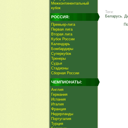
Межконтинентальный
кубок
Теги:
Беларусь
,
Д
РОССИЯ:
Премьер-лига
По
Первая лига
Вторая лига
Кубок России
Календарь
Бомбардиры
Суперкубок
Тренеры
Судьи
Стадионы
Сборная России
ЧЕМПИОНАТЫ:
Англия
Германия
Испания
Италия
Франция
Нидерланды
Португалия
Турция