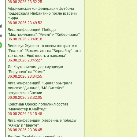
06.08.2026 23:52:25
Африканская конфедерация футбола
поддержала Инфантино после встречи
ФИФА.
06.08.2026 23:49:52
м!
Лига кoнференций. Победы
"Мидтьюлланна", "Риеки" и "Хиберниана".
ю
06.08.2026 23:49:18
Винисиус Жуниор - о новом контракте с
"Реалом": "Восемь лет на "Бернабеу" - это
так мало... Ещё шесть и навсегда".
06.08.2026 23:45:27
Ян Коуто сменил дортмундскую
"Боруссию" на "Комо".
06.08.2026 23:34:55
Лига кoнференций. "Брага" обыграла
минское "Динамо", "МЛ Витебск"
оступился в Боснии.
06.08.2026 23:32:05
Кристиан Ороско пополнил состав
"Манчестер Юнайтед".
06.08.2026 23:15:48
Лига кoнференций. Уверенные победы
"Аякса" и "Твенте".
06.08.2026 23:06:45
Джеймс Траффорд перешёл из