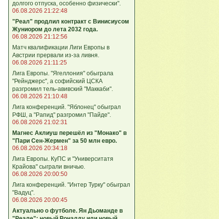
долгого отпуска, особенно физически".
06.08.2026 21:22:48
"Реал" продлил контракт с Винисиусом
Жуниором до лета 2032 года.
06.08.2026 21:12:56
Матч квалификации Лиги Европы в
Австрии прервали из-за ливня.
06.08.2026 21:11:25
Лига Европы. "Ягеллония" обыграла
"Рейнджерс", а софийский ЦСКА
разгромил тель-авивский "Маккаби".
06.08.2026 21:10:48
Лига кoнференций. "Яблонец" обыграл
РФШ, а "Рапид" разгромил "Пайде".
06.08.2026 21:02:31
Магнес Аклиуш перешёл из "Монако" в
"Пари Сен-Жермен" за 50 млн евро.
06.08.2026 20:34:18
Лига Европы. КуПС и "Университатя
Крайова" сыграли вничью.
06.08.2026 20:00:50
Лига конференций. "Интер Турку" обыграл
"Вадуц".
06.08.2026 20:00:45
Актуально о футболе. Ян Дьоманде в
"Реале": новый Роналду или новый