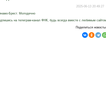
2025-06-13 20:49:27
инамо-Брест
,
Молодечно
дпишись на телеграм-канал ФНК, будь всегда вместе с любимым сайто
Поделиться новость