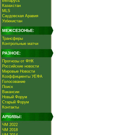
Беларусь
Казахстан
MLS
Саудовская Аравия
Узбекистан
МЕЖСЕЗОНЬЕ:
Трансферы
Контрольные матчи
РАЗНОЕ:
Прогнозы от ФНК
Российские новости
Мировые Новости
Коэффициенты УЕФА
Голосование
Поиск
Вакансии
Новый Форум
Старый Форум
Контакты
АРХИВЫ:
ЧМ 2022
ЧМ 2018
ЧМ 2014