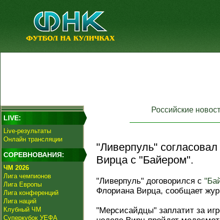
Российские новос
LIVE:
Live-результаты
Онлайн трансляции
"Ливерпуль" согласова
СОРЕВНОВАНИЯ:
Вирца с "Байером".
ЧМ 2026
Лига чемпионов
"Ливерпуль" договорился с
"Ба
Лига Европы
Флориана Вирца, сообщает жур
Лига конференций
Лига наций
Клубный ЧМ
"Мерсисайдцы" заплатит за иг
Суперкубок УЕФА