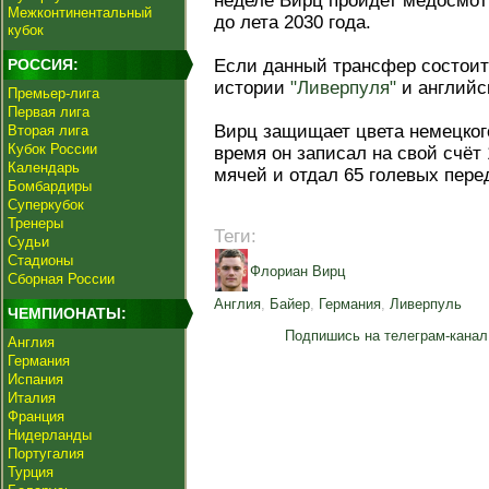
неделе Вирц пройдет медосмотр
Межконтинентальный
до лета 2030 года.
кубок
РОССИЯ:
Если данный трансфер состоитс
истории
"Ливерпуля"
и английс
Премьер-лига
Первая лига
Вирц защищает цвета немецкого
Вторая лига
Кубок России
время он записал на свой счёт 
Календарь
мячей и отдал 65 голевых пере
Бомбардиры
Суперкубок
Тренеры
Теги:
Судьи
Стадионы
Флориан Вирц
Сборная России
Англия
,
Байер
,
Германия
,
Ливерпуль
ЧЕМПИОНАТЫ:
Подпишись на телеграм-канал
Англия
Германия
Испания
Италия
Франция
Нидерланды
Португалия
Турция