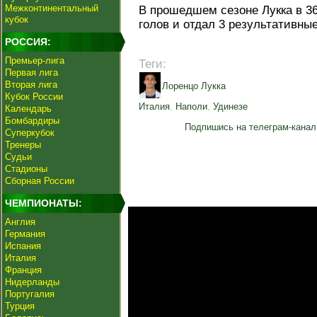
Межконтинентальный
В прошедшем сезоне Лукка в 36
кубок
голов и отдал 3 результативны
РОССИЯ:
Премьер-лига
Теги:
Первая лига
Вторая лига
Лоренцо Лукка
Кубок России
Италия
,
Наполи
,
Удинезе
Календарь
Бомбардиры
Подпишись на телеграм-канал
Суперкубок
Тренеры
Судьи
Стадионы
Сборная России
ЧЕМПИОНАТЫ:
Англия
Германия
Испания
Италия
Франция
Нидерланды
Португалия
Турция