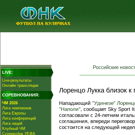
Российские новос
LIVE:
Live-результаты
Онлайн трансляции
Лоренцо Лукка близок к 
СОРЕВНОВАНИЯ:
Нападающий
"Удинезе"
Лоренц
ЧМ 2026
Лига чемпионов
"Наполи"
, сообщает Sky Sport I
Лига Европы
согласовали с 24-летним итал
Лига конференций
соглашения, впереди перегово
Лига наций
состоится на следующей недел
Клубный ЧМ
Суперкубок УЕФА