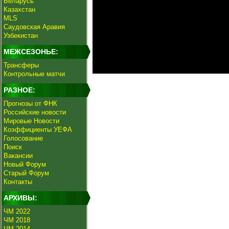
Беларусь
Казахстан
MLS
Саудовская Аравия
Узбекистан
МЕЖСЕЗОНЬЕ:
Трансферы
Контрольные матчи
РАЗНОЕ:
Прогнозы от ФНК
Российские новости
Мировые Новости
Коэффициенты УЕФА
Голосование
Поиск
Вакансии
Новый Форум
Старый Форум
Контакты
АРХИВЫ:
ЧМ 2022
ЧМ 2018
ЧМ 2014