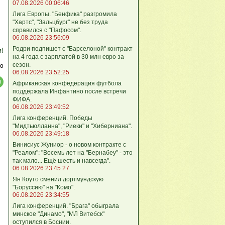
07.08.2026 00:06:46
Лига Европы. "Бенфика" разгромила
"Хартс", "Зальцбург" не без труда
справился с "Пафосом".
06.08.2026 23:56:09
Родри подпишет с "Барселоной" контракт
м!
на 4 года с зарплатой в 30 млн евро за
сезон.
ю
06.08.2026 23:52:25
Африканская конфедерация футбола
поддержала Инфантино после встречи
ФИФА.
06.08.2026 23:49:52
Лига кoнференций. Победы
"Мидтьюлланна", "Риеки" и "Хиберниана".
06.08.2026 23:49:18
Винисиус Жуниор - о новом контракте с
"Реалом": "Восемь лет на "Бернабеу" - это
так мало... Ещё шесть и навсегда".
06.08.2026 23:45:27
Ян Коуто сменил дортмундскую
"Боруссию" на "Комо".
06.08.2026 23:34:55
Лига кoнференций. "Брага" обыграла
минское "Динамо", "МЛ Витебск"
оступился в Боснии.