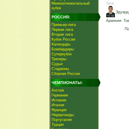
Межконтинентальный
Теги:
кубок
Эдуард
РОССИЯ:
Армения
,
То
Премьер-лига
По
Первая лига
Вторая лига
Кубок России
Календарь
Бомбардиры
Суперкубок
Тренеры
Судьи
Стадионы
Сборная России
ЧЕМПИОНАТЫ:
Англия
Германия
Испания
Италия
Франция
Нидерланды
Португалия
Турция