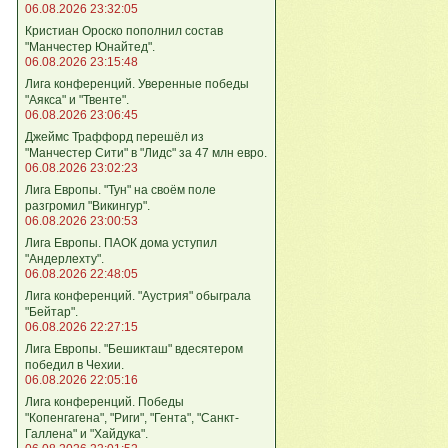
06.08.2026 23:32:05
Кристиан Ороско пополнил состав
"Манчестер Юнайтед".
06.08.2026 23:15:48
Лига кoнференций. Уверенные победы
"Аякса" и "Твенте".
06.08.2026 23:06:45
Джеймс Траффорд перешёл из
"Манчестер Сити" в "Лидс" за 47 млн евро.
06.08.2026 23:02:23
Лига Европы. "Тун" на своём поле
разгромил "Викингур".
06.08.2026 23:00:53
Лига Европы. ПАОК дома уступил
"Андерлехту".
06.08.2026 22:48:05
Лига конференций. "Аустрия" обыграла
"Бейтар".
06.08.2026 22:27:15
Лига Европы. "Бешикташ" вдесятером
победил в Чехии.
06.08.2026 22:05:16
Лига конференций. Победы
"Копенгагена", "Риги", "Гента", "Санкт-
Галлена" и "Хайдука".