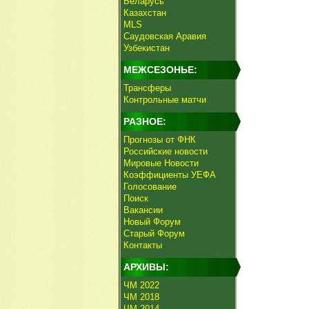
Беларусь
Казахстан
MLS
Саудовская Аравия
Узбекистан
МЕЖСЕЗОНЬЕ:
Трансферы
Контрольные матчи
РАЗНОЕ:
Прогнозы от ФНК
Российские новости
Мировые Новости
Коэффициенты УЕФА
Голосование
Поиск
Вакансии
Новый Форум
Старый Форум
Контакты
АРХИВЫ:
ЧМ 2022
ЧМ 2018
ЧМ 2014