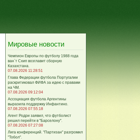
Мировые новости
Чемпион Европы по футболу 1988 года
ван`т Схип возглавит сборную
Казахстана.
07.08.2026 11:28:51
Глава Федерации футбола Португалии
раскритиковал ФИФА за идею с правами
на ЧМ.
07.08.2026 09:12:04
Ассоциация футбола Аргентины
выразила поддержку Инфантино.
07.08.2026 07:55:18
Агент Родри заявил, что футболист
решил перейти в "Барселону".
07.08.2026 07:27:08
Лига кoнференций. "Партизан" разгромил
"Тобол".