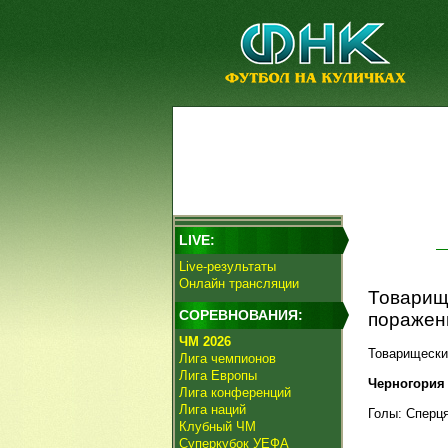
LIVE:
Live-результаты
Онлайн трансляции
Товарищ
СОРЕВНОВАНИЯ:
поражен
ЧМ 2026
Товарищески
Лига чемпионов
Лига Европы
Черногория -
Лига конференций
Лига наций
Голы: Сперцян
Клубный ЧМ
Суперкубок УЕФА