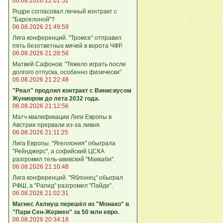
06.08.2026 22:01:52
Родри согласовал личный контракт с
"Барселоной"?
06.08.2026 21:49:59
Лига конференций. "Тромсе" отправил
пять безответных мячей в ворота ЧФР.
06.08.2026 21:28:56
Матвей Сафонов: "Тяжело играть после
долгого отпуска, особенно физически".
06.08.2026 21:22:48
"Реал" продлил контракт с Винисиусом
Жуниором до лета 2032 года.
06.08.2026 21:12:56
Матч квалификации Лиги Европы в
Австрии прервали из-за ливня.
06.08.2026 21:11:25
Лига Европы. "Ягеллония" обыграла
"Рейнджерс", а софийский ЦСКА
разгромил тель-авивский "Маккаби".
06.08.2026 21:10:48
Лига кoнференций. "Яблонец" обыграл
РФШ, а "Рапид" разгромил "Пайде".
06.08.2026 21:02:31
Магнес Аклиуш перешёл из "Монако" в
"Пари Сен-Жермен" за 50 млн евро.
06.08.2026 20:34:18