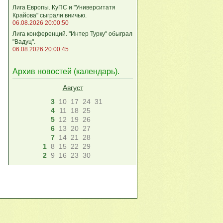
Лига Европы. КуПС и "Университатя
Крайова" сыграли вничью.
06.08.2026 20:00:50
Лига конференций. "Интер Турку" обыграл
"Вадуц".
06.08.2026 20:00:45
Архив новостей (
календарь
).
Август
3
10
17
24
31
4
11
18
25
5
12
19
26
6
13
20
27
7
14
21
28
1
8
15
22
29
2
9
16
23
30