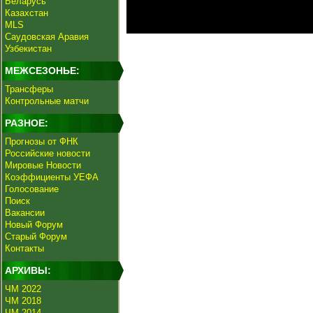
Беларусь
Казахстан
MLS
Саудовская Аравия
Узбекистан
МЕЖСЕЗОНЬЕ:
Трансферы
Контрольные матчи
РАЗНОЕ:
Прогнозы от ФНК
Российские новости
Мировые Новости
Коэффициенты УЕФА
Голосование
Поиск
Вакансии
Новый Форум
Старый Форум
Контакты
АРХИВЫ:
ЧМ 2022
ЧМ 2018
ЧМ 2014