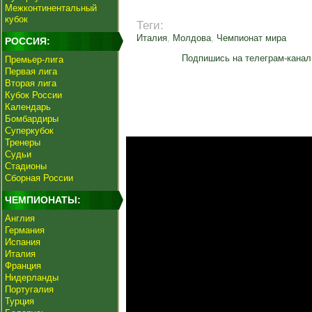
Межконтинентальный
кубок
Теги:
Италия
,
Молдова
,
Чемпионат мира
РОССИЯ:
Подпишись на телеграм-канал
Премьер-лига
Первая лига
Вторая лига
Кубок России
Календарь
Бомбардиры
Суперкубок
Тренеры
Судьи
Стадионы
Сборная России
ЧЕМПИОНАТЫ:
Англия
Германия
Испания
Италия
Франция
Нидерланды
Португалия
Турция