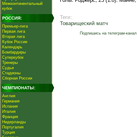
Голы: Роджерс, 25 (1:0). Манне, 
Межконтинентальный
кубок
Теги:
РОССИЯ:
Товарищеский матч
Премьер-лига
Первая лига
Подпишись на телеграм-канал
Вторая лига
Кубок России
Календарь
Бомбардиры
Суперкубок
Тренеры
Судьи
Стадионы
Сборная России
ЧЕМПИОНАТЫ:
Англия
Германия
Испания
Италия
Франция
Нидерланды
Португалия
Турция