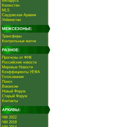
Беларусь
Казахстан
MLS
Саудовская Аравия
Узбекистан
МЕЖСЕЗОНЬЕ:
Трансферы
Контрольные матчи
РАЗНОЕ:
Прогнозы от ФНК
Российские новости
Мировые Новости
Коэффициенты УЕФА
Голосование
Поиск
Вакансии
Новый Форум
Старый Форум
Контакты
АРХИВЫ:
ЧМ 2022
ЧМ 2018
ЧМ 2014