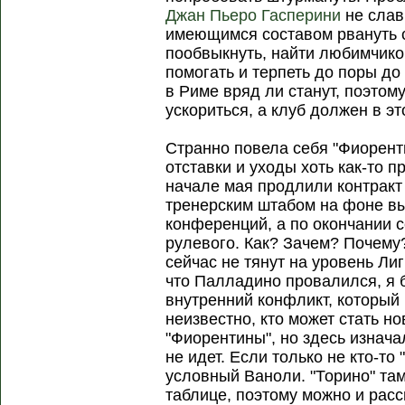
Джан Пьеро Гасперини
не слав
имеющимся составом рвануть с
пообвыкнуть, найти любимчиков
помогать и терпеть до поры до
в Риме вряд ли станут, поэтом
ускориться, а клуб должен в э
Странно повела себя "Фиорент
отставки и уходы хоть как-то п
начале мая продлили контракт
тренерским штабом на фоне в
конференций, а по окончании 
рулевого. Как? Зачем? Почем
сейчас не тянут на уровень Ли
что Палладино провалился, я б
внутренний конфликт, который 
неизвестно, кто может стать 
"Фиорентины", но здесь изнача
не идет. Если только не кто-то
условный Ваноли. "Торино" та
таблице, поэтому можно и расс