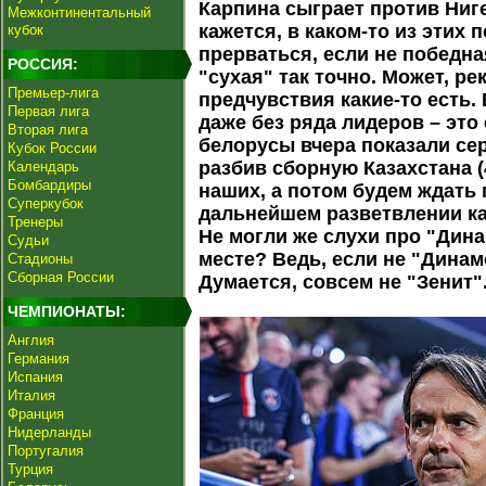
Карпина сыграет против Ниг
Межконтинентальный
кажется, в каком-то из этих
кубок
прерваться, если не победна
РОССИЯ:
"сухая" так точно. Может, ре
Премьер-лига
предчувствия какие-то есть.
Первая лига
даже без ряда лидеров – это 
Вторая лига
белорусы вчера показали се
Кубок России
разбив сборную Казахстана (4
Календарь
Бомбардиры
наших, а потом будем ждать
Суперкубок
дальнейшем разветвлении ка
Тренеры
Не могли же слухи про "Дин
Судьи
месте? Ведь, если не "Динамо
Стадионы
Сборная России
Думается, совсем не "Зенит"
ЧЕМПИОНАТЫ:
Англия
Германия
Испания
Италия
Франция
Нидерланды
Португалия
Турция