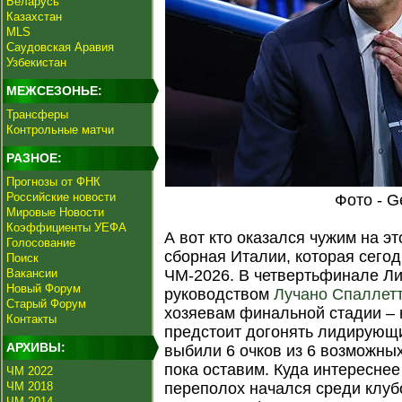
Беларусь
Казахстан
MLS
Саудовская Аравия
Узбекистан
МЕЖСЕЗОНЬЕ:
Трансферы
Контрольные матчи
РАЗНОЕ:
Прогнозы от ФНК
Российские новости
Фото - G
Мировые Новости
Коэффициенты УЕФА
А вот кто оказался чужим на эт
Голосование
сборная Италии, которая сегод
Поиск
Вакансии
ЧМ-2026. В четвертьфинале Ли
Новый Форум
руководством
Лучано Спаллет
Старый Форум
хозяевам финальной стадии – 
Контакты
предстоит догонять лидирующи
АРХИВЫ:
выбили 6 очков из 6 возможны
пока оставим. Куда интереснее 
ЧМ 2022
ЧМ 2018
переполох начался среди клуб
ЧМ 2014