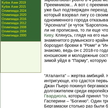
Кубок Азии 2019
Преемником... А вот с преемни
Кубок Азии 2015
уже был подтвержден переход 
Олимпиада 2024
который взорвал лигу со своим
Олимпиада 2020
Олимпиада 2016
одноименного города отказыва
Олимпиада 2012
"Арсенала" (и чуток "Барселоны
Олимпиада 2008
ли не прописана, то ли еще чт
Олимпиада 2004
Киву
. Клянусь, глядя на его н
Олимпиада 2000
знаменитого румынского крайн
бороздил бровки в "Роме" и "И
знакомо, ведь он с 2018-го го
юношеские и молодежные соста
зимой уйдя в "Парму", которую
"Аталанта" – жертва амбиций.
интригующе, кто сдастся перв
Джан Пьеро покинул бергамаск
долгожителем среди европейс
Гвардиола
, который принял "го
Гасперини – "Богиню". Один тр
Бергамаски столько раз были б