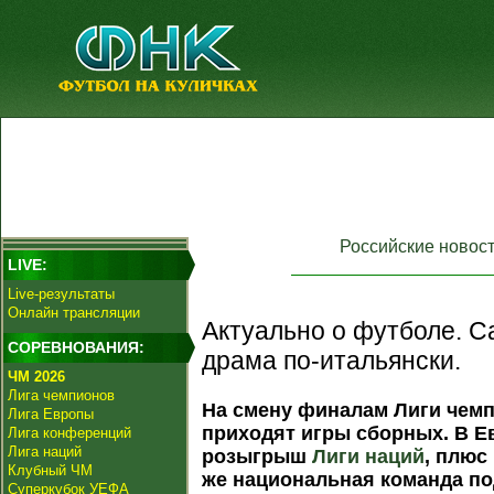
Российские новос
LIVE:
Live-результаты
Онлайн трансляции
Актуально о футболе. Ca
СОРЕВНОВАНИЯ:
драма по-итальянски.
ЧМ 2026
Лига чемпионов
На смену финалам Лиги чемп
Лига Европы
приходят игры сборных. В Е
Лига конференций
Лига наций
розыгрыш
Лиги наций
, плюс
Клубный ЧМ
же национальная команда п
Суперкубок УЕФА