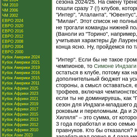
сезона 2024/25. На смену тре
ЧМ 2010
пошли сразу 7 (!) клубов, котор
ЧМ 2006
"Интер", "Аталанта", "Ювентус"
ЧМ 2002
"Милан". Этот список не полны
ЕВРО 2024
ЕВРО 2020
не трогали команды нижней п
ЕВРО 2016
(Ваноли из "Торино", например,
ЕВРО 2012
учитывая характеры Де Лаурент
ЕВРО 2008
конца ясно. Ну, пройдемся по т
ЕВРО 2004
ЕВРО 2000
Кубок Америки 2024
"Интер". Если бы не такое гро
Кубок Америки 2021
чемпионов, то
Симоне Индзаги
Кубок Америки 2019
остаться в клубе, потому как 
Кубок Америки 2016
Кубок Америки 2015
дополнительный бюджет на уси
Кубок Америки 2011
стороны, а смысл оставаться, 
Кубок Африки 2025
трофеев, включая чемпионство
Кубок Африки 2023
если ты не доминируешь, как "
Кубок Африки 2021
Кубок Африки 2019
сезон для Индзаги-младшего д
Кубок Африки 2017
роковым и переломным. Да и 26
Кубок Африки 2015
Хиляля" – это сумма, от которо
Кубок Африки 2013
3 года поработал и всю семью
Кубок Африки 2012
правнуков. Кто бы отказался? 
Кубок Африки 2010
Кубок Азии 2023
зарабатывал ровно в 4 раза м