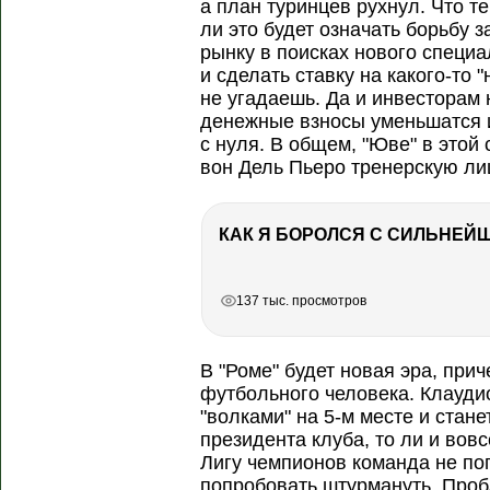
а план туринцев рухнул. Что т
ли это будет означать борьбу 
рынку в поисках нового специа
и сделать ставку на какого-то 
не угадаешь. Да и инвесторам 
денежные взносы уменьшатся и
с нуля. В общем, "Юве" в этой 
вон Дель Пьеро тренерскую ли
РЕКЛАМА
РЕКЛАМА
137 тыс. просмотров
В "Роме" будет новая эра, при
футбольного человека. Клауд
"волками" на 5-м месте и стане
президента клуба, то ли и вов
Лигу чемпионов команда не по
попробовать штурмануть. Проб