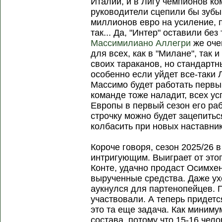
Италии, и в Лигу чемпионов ко
руководители сцепили бы зубы
миллионов евро на усиление, п
так... Да, "Интер" оставили без
Массимилиано Аллегри
же оче
для всех, как в "Милане", так 
своих тараканов, но стандартн
особенно если уйдет все-таки 
Массимо будет работать первый
команде тоже наладит, всех ус
Европы в первый сезон его рабо
строчку можно будет зацепитьс
колбасить при новых наставник
Короче говоря, сезон 2025/26 
интригующим. Выиграет от этог
Конте, удачно продаст Осимхен
вырученные средства. Даже ух
аукнулся для партенопейцев. П
участвовали. А теперь придетс
это та еще задача. Как миниму
состава, потому что 15-16 чело