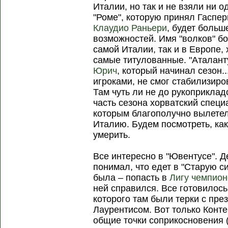
Италии, но так и не взяли ни о
"Роме", которую принял Гаспе
Клаудио Раньери
, будет боль
возможностей. Имя "волков" бо
самой Италии, так и в Европе,
самые титулованные. "Аталант
Юрич
, который начинал сезон..
игроками, не смог стабилизиров
Там чуть ли не до рукоприклад
часть сезона хорватский специ
которым благополучно вылетел
Италию. Будем посмотреть, как
умерить.
Все интересно в "Ювентусе". Д
понимал, что едет в "Старую 
была – попасть в
Лигу чемпио
ней справился. Все готовилос
которого там были терки с пр
Лаурентисом. Вот только Конте
общие точки соприкосновения (