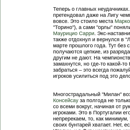
Теперь о главных неудачниках.
претендовал даже на Лигу чемп
вовсе. Это стоило места
Марко
"Торино"), а сами "орлы" понял
Маурицио Сарри
. Экс-наставни
также отдохнул и вернулся в "
марте прошлого года. Тут без
получаются цепкие, из разряда 
другим не дают. На чемпионств
замахнутся, но где-то какой-то
забраться – это всегда пожалу
игроков усилиться под это дел
Многострадальный "Милан" во
Консейсау
за полгода не тольк
со всеми вокруг, начиная от р
игроками. Это в Португалии его
непререкаем, то, как минимум,
своих бунтарей хватает. Нет, е