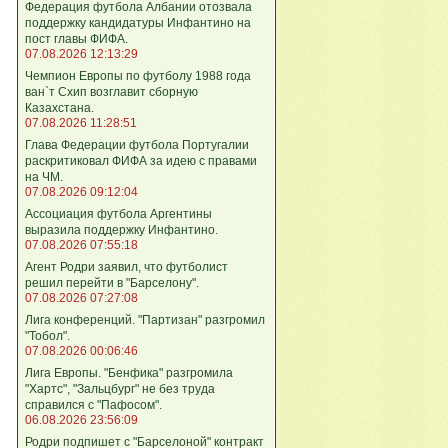
Федерация футбола Албании отозвала
поддержку кандидатуры Инфантино на
пост главы ФИФА.
07.08.2026 12:13:29
Чемпион Европы по футболу 1988 года
ван`т Схип возглавит сборную
Казахстана.
07.08.2026 11:28:51
Глава Федерации футбола Португалии
раскритиковал ФИФА за идею с правами
на ЧМ.
07.08.2026 09:12:04
Ассоциация футбола Аргентины
выразила поддержку Инфантино.
07.08.2026 07:55:18
Агент Родри заявил, что футболист
решил перейти в "Барселону".
07.08.2026 07:27:08
Лига кoнференций. "Партизан" разгромил
"Тобол".
07.08.2026 00:06:46
Лига Европы. "Бенфика" разгромила
"Хартс", "Зальцбург" не без труда
справился с "Пафосом".
06.08.2026 23:56:09
Родри подпишет с "Барселоной" контракт