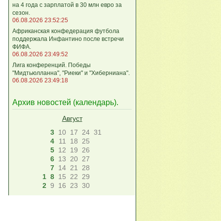
на 4 года с зарплатой в 30 млн евро за
сезон.
06.08.2026 23:52:25
Африканская конфедерация футбола
поддержала Инфантино после встречи
ФИФА.
06.08.2026 23:49:52
Лига кoнференций. Победы
"Мидтьюлланна", "Риеки" и "Хиберниана".
06.08.2026 23:49:18
Архив новостей (
календарь
).
Август
3
10
17
24
31
4
11
18
25
5
12
19
26
6
13
20
27
7
14
21
28
1
8
15
22
29
2
9
16
23
30