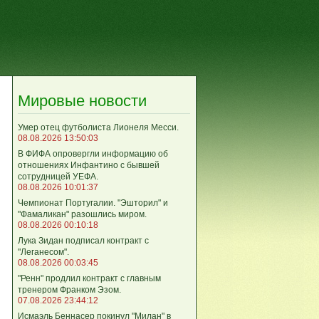
Мировые новости
Умер отец футболиста Лионеля Месси.
08.08.2026 13:50:03
В ФИФА опровергли информацию об
отношениях Инфантино с бывшей
сотрудницей УЕФА.
08.08.2026 10:01:37
Чемпионат Португалии. "Эшторил" и
"Фамаликан" разошлись миром.
08.08.2026 00:10:18
Лука Зидан подписал контракт с
"Леганесом".
08.08.2026 00:03:45
"Ренн" продлил контракт с главным
тренером Франком Эзом.
07.08.2026 23:44:12
Исмаэль Беннасер покинул "Милан" в