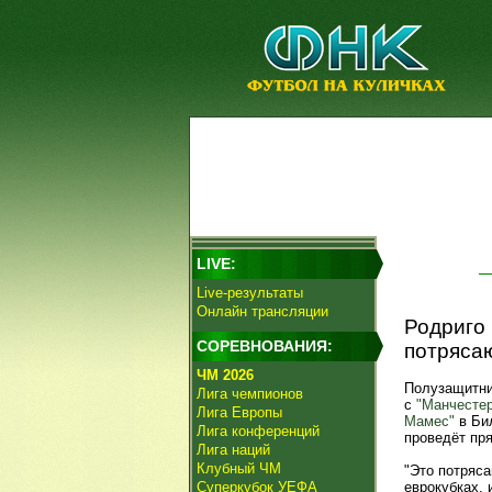
LIVE:
Live-результаты
Онлайн трансляции
Родриго 
СОРЕВНОВАНИЯ:
потряса
ЧМ 2026
Полузащитн
Лига чемпионов
с
"Манчесте
Лига Европы
Мамес"
в Бил
Лига конференций
проведёт пр
Лига наций
Клубный ЧМ
"Это потряс
Суперкубок УЕФА
еврокубках, 