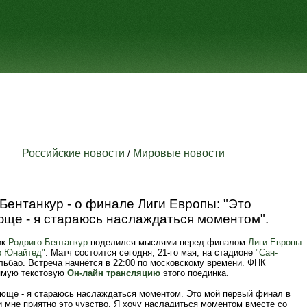
Российские новости
Мировые новости
/
Бентанкур - о финале Лиги Европы: "Это
юще - я стараюсь наслаждаться моментом".
ик
Родриго Бентанкур
поделился мыслями перед финалом
Лиги Европы
р Юнайтед"
. Матч состоится сегодня, 21-го мая, на стадионе
"Сан-
ьбао. Встреча начнётся в 22:00 по московскому времени. ФНК
ямую текстовую
Он-лайн трансляцию
этого поединка.
ающе - я стараюсь наслаждаться моментом. Это мой первый финал в
и мне приятно это чувство. Я хочу насладиться моментом вместе со