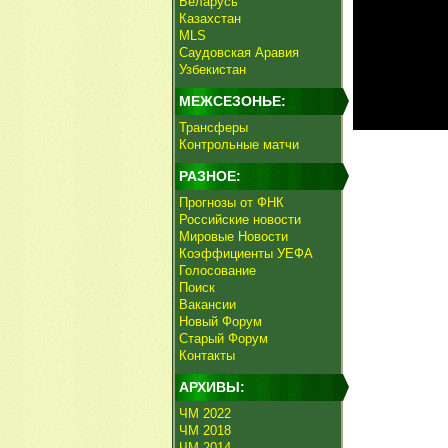
Беларусь
Казахстан
MLS
Саудовская Аравия
Узбекистан
МЕЖСЕЗОНЬЕ:
Трансферы
Контрольные матчи
РАЗНОЕ:
Прогнозы от ФНК
Российские новости
Мировые Новости
Коэффициенты УЕФА
Голосование
Поиск
Вакансии
Новый Форум
Старый Форум
Контакты
АРХИВЫ:
ЧМ 2022
ЧМ 2018
ЧМ 2014