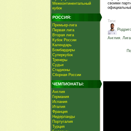
своими партн
Межконтинентальный
официальный
кубок
РОССИЯ:
Теги:
Премьер-лига
Родриг
Первая лига
Вторая лига
Англия
,
Лига
Кубок России
Календарь
Бомбардиры
По
Суперкубок
Тренеры
Судьи
Стадионы
Сборная России
ЧЕМПИОНАТЫ:
Англия
Германия
Испания
Италия
Франция
Нидерланды
Португалия
Турция