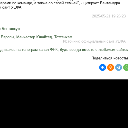
ерами по команде, а также со своей семьей", - цитирует Бентанкура
 сайт УЕФА.
2025-05-21 19:26:23
о Бентанкур
 Европы
,
Манчестер Юнайтед
,
Тоттенхэм
Источник:
официальный сайт УЕФА
дпишись на телеграм-канал ФНК, будь всегда вместе с любимым сайто
Поделиться новость