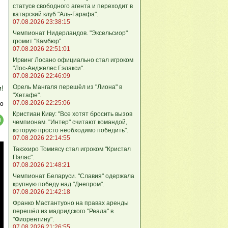
статусе свободного агента и переходит в
катарский клуб "Аль-Гарафа".
07.08.2026 23:38:15
Чемпионат Нидерландов. "Эксельсиор"
громит "Камбюр".
07.08.2026 22:51:01
Ирвинг Лосано официально стал игроком
"Лос-Анджелес Гэлакси".
07.08.2026 22:46:09
Орель Мангаля перешёл из "Лиона" в
м!
"Хетафе".
07.08.2026 22:25:06
ю
Кристиан Киву: "Все хотят бросить вызов
чемпионам. "Интер" считают командой,
которую просто необходимо победить".
07.08.2026 22:14:55
Такэхиро Томиясу стал игроком "Кристал
Пэлас".
07.08.2026 21:48:21
Чемпионат Беларуси. "Славия" одержала
крупную победу над "Днепром".
07.08.2026 21:42:18
Франко Мастантуоно на правах аренды
перешёл из мадридского "Реала" в
"Фиорентину".
07.08.2026 21:26:55