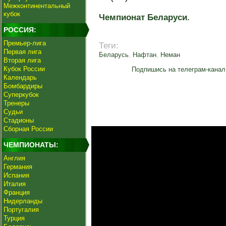
Межконтинентальный
кубок
Чемпионат Беларуси
.
РОССИЯ:
Премьер-лига
Теги:
Первая лига
Беларусь
,
Нафтан
,
Неман
Вторая лига
Кубок России
Подпишись на телеграм-канал
Календарь
Бомбардиры
Суперкубок
Тренеры
Судьи
Стадионы
Сборная России
ЧЕМПИОНАТЫ:
Англия
Германия
Испания
Италия
Франция
Нидерланды
Португалия
Турция