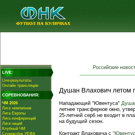
Российские новос
LIVE:
Live-результаты
Онлайн трансляции
Душан Влахович летом п
СОРЕВНОВАНИЯ:
Нападающий "Ювентуса"
Душа
ЧМ 2026
Лига чемпионов
летнее трансферное окно, утве
Лига Европы
25-летний серб не входит в пл
Лига конференций
на будущий сезон.
Лига наций
Клубный ЧМ
Контракт Влаховича с
"Ювенту
Суперкубок УЕФА