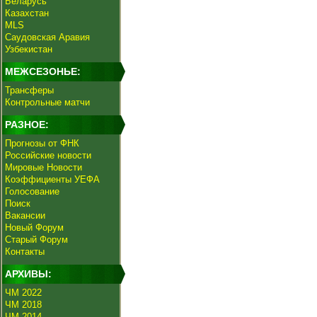
Беларусь
Казахстан
MLS
Саудовская Аравия
Узбекистан
МЕЖСЕЗОНЬЕ:
Трансферы
Контрольные матчи
РАЗНОЕ:
Прогнозы от ФНК
Российские новости
Мировые Новости
Коэффициенты УЕФА
Голосование
Поиск
Вакансии
Новый Форум
Старый Форум
Контакты
АРХИВЫ:
ЧМ 2022
ЧМ 2018
ЧМ 2014