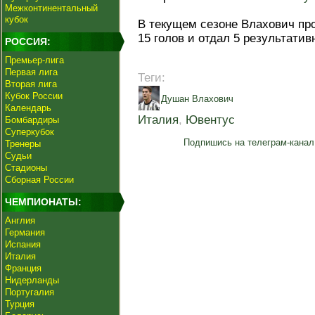
Межконтинентальный
кубок
В текущем сезоне Влахович про
15 голов и отдал 5 результатив
РОССИЯ:
Премьер-лига
Первая лига
Теги:
Вторая лига
Кубок России
Душан Влахович
Календарь
Италия
,
Ювентус
Бомбардиры
Суперкубок
Подпишись на телеграм-канал
Тренеры
Судьи
Стадионы
Сборная России
ЧЕМПИОНАТЫ:
Англия
Германия
Испания
Италия
Франция
Нидерланды
Португалия
Турция