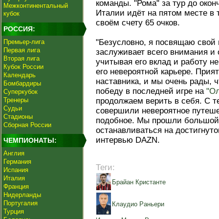
команды. "Рома" за тур до око
Межконтинентальный
Италии идёт на пятом месте в 
кубок
своём счету 65 очков.
РОССИЯ:
"Безусловно, я посвящаю свой 
Премьер-лига
Первая лига
заслуживает всего внимания и 
Вторая лига
учитывая его вклад и работу не
Кубок России
его невероятной карьере. Прия
Календарь
наставника, и мы очень рады, 
Бомбардиры
победу в последней игре на
"О
Суперкубок
Тренеры
продолжаем верить в себя. С те
Судьи
совершили невероятное путешес
Стадионы
подобное. Мы прошли большой 
Сборная России
останавливаться на достигнутом
интервью DAZN.
ЧЕМПИОНАТЫ:
Англия
Германия
Теги:
Испания
Италия
Брайан Кристанте
Франция
Нидерланды
Португалия
Клаудио Раньери
Турция