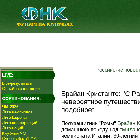
Российские новос
LIVE:
Live-результаты
Онлайн трансляции
Брайан Кристанте: "С Р
СОРЕВНОВАНИЯ:
невероятное путешествие
ЧМ 2026
подобное".
Лига чемпионов
Лига Европы
Лига конференций
Полузащитник "Ромы"
Брайан К
Лига наций
домашнюю победу над
"Милан
Клубный ЧМ
чемпионата Италии. 30-летний 
Суперкубок УЕФА