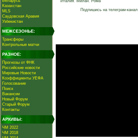
Беларусь
Италия
,
Милан
,
Рома
Казахстан
Подпишись на телеграм-канал
MLS
Саудовская Аравия
Узбекистан
МЕЖСЕЗОНЬЕ:
Трансферы
Контрольные матчи
РАЗНОЕ:
Прогнозы от ФНК
Российские новости
Мировые Новости
Коэффициенты УЕФА
Голосование
Поиск
Вакансии
Новый Форум
Старый Форум
Контакты
АРХИВЫ:
ЧМ 2022
ЧМ 2018
ЧМ 2014