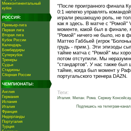
Межконтинентальный
"После проигранного финала К
кубок
0:1 нелегко управлять командой
РОССИЯ:
играли решающую роль, не толь
как я здесь. В матче с "Ромой
Премьер-лига
моменте, какой был в финале, я
Первая лига
"Ромой" ничего не было, но в 
Вторая лига
Кубок России
Маттео Габбьей (игрок "Болонь
Календарь
грудь - прим.). Эти эпизоды с
Бомбардиры
тайме матча с "Ромой" мы хоро
Суперкубок
потом отступили. Мы неразумн
Тренеры
"стандартов". У нас также был 
Судьи
Стадионы
тайме, когда был момент у Раф
Сборная России
португальского тренера DAZN.
ЧЕМПИОНАТЫ:
Англия
Теги:
Германия
Италия
,
Милан
,
Рома
,
Сержиу Консейса
Испания
Подпишись на телеграм-канал
Италия
Франция
Нидерланды
Португалия
Турция