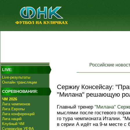
Российские новос
LIVE:
Live-результаты
Онлайн трансляции
Сержиу Консейсау: "Пра
СОРЕВНОВАНИЯ:
"Милана" решающую рол
ЧМ 2026
Лига чемпионов
Главный тренер
"Милана"
Серж
Лига Европы
мыслями после гостевого пора
Лига конференций
го тура чемпионата Италии. "Ми
Лига наций
Клубный ЧМ
в серии А идёт на 9-м месте с 
Суперкубок УЕФА