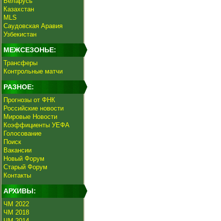
Беларусь
Казахстан
MLS
Саудовская Аравия
Узбекистан
МЕЖСЕЗОНЬЕ:
Трансферы
Контрольные матчи
РАЗНОЕ:
Прогнозы от ФНК
Российские новости
Мировые Новости
Коэффициенты УЕФА
Голосование
Поиск
Вакансии
Новый Форум
Старый Форум
Контакты
АРХИВЫ:
ЧМ 2022
ЧМ 2018
ЧМ 2014