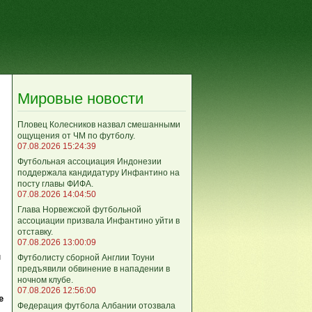
Мировые новости
Пловец Колесников назвал смешанными
ощущения от ЧМ по футболу.
07.08.2026 15:24:39
Футбольная ассоциация Индонезии
поддержала кандидатуру Инфантино на
посту главы ФИФА.
07.08.2026 14:04:50
Глава Норвежской футбольной
ассоциации призвала Инфантино уйти в
отставку.
07.08.2026 13:00:09
л
Футболисту сборной Англии Тоуни
предъявили обвинение в нападении в
ночном клубе.
07.08.2026 12:56:00
е
Федерация футбола Албании отозвала