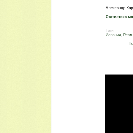
Александр Ка
Статистика ма
Теги:
Испания
,
Реал
По