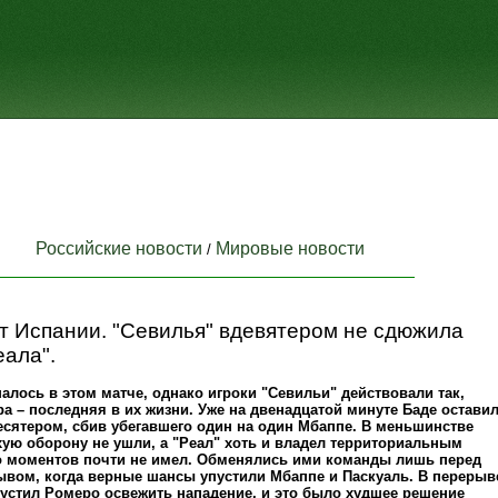
Российские новости
Мировые новости
/
 Испании. "Севилья" вдевятером не сдюжила
еала".
алось в этом матче, однако игроки "Севильи" действовали так,
ра – последняя в их жизни. Уже на двенадцатой минуте Баде остави
есятером, сбив убегавшего один на один Мбаппе. В меньшинстве
хую оборону не ушли, а "Реал" хоть и владел территориальным
о моментов почти не имел. Обменялись ими команды лишь перед
вом, когда верные шансы упустили Мбаппе и Паскуаль. В перерыв
устил Ромеро освежить нападение, и это было худшее решение