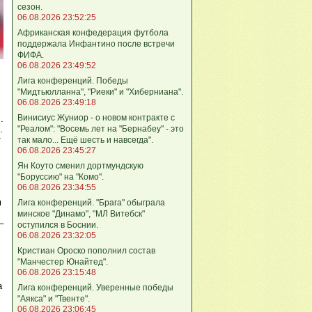
сезон.
06.08.2026 23:52:25
Африканская конфедерация футбола
поддержала Инфантино после встречи
ФИФА.
06.08.2026 23:49:52
Лига кoнференций. Победы
"Мидтьюлланна", "Риеки" и "Хиберниана".
06.08.2026 23:49:18
Винисиус Жуниор - о новом контракте с
.
"Реалом": "Восемь лет на "Бернабеу" - это
.
т
так мало... Ещё шесть и навсегда".
06.08.2026 23:45:27
Ян Коуто сменил дортмундскую
"Боруссию" на "Комо".
06.08.2026 23:34:55
м
Лига кoнференций. "Брага" обыграла
минское "Динамо", "МЛ Витебск"
–
оступился в Боснии.
06.08.2026 23:32:05
Кристиан Ороско пополнил состав
"Манчестер Юнайтед".
06.08.2026 23:15:48
а
Лига кoнференций. Уверенные победы
"Аякса" и "Твенте".
06.08.2026 23:06:45