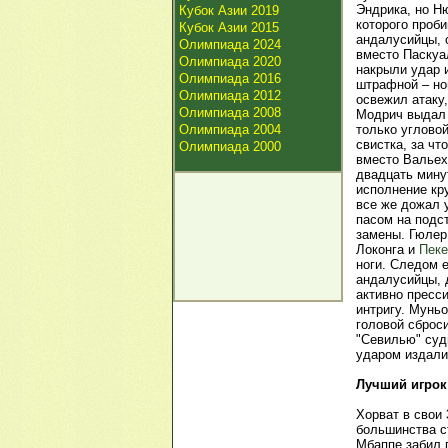
Эндрика, но Ню
Кубок Азии 2019
которого проби
Кубок Азии 2015
андалусийцы, 
Олимпиада 2024
вместо Паскуа
Олимпиада 2020
накрыли удар 
Олимпиада 2016
штрафной – но
Олимпиада 2012
освежил атаку
Олимпиада 2008
Модрич выдал 
Олимпиада 2004
только угловой
свистка, за ч
Олимпиада 2000
вместо Вальех
двадцать мину
исполнение кру
все же дожал 
пасом на подс
замены. Гюлер
Локонга и
Пеке
ноги. Следом 
андалусийцы, 
активно пресс
интригу. Мунь
головой сброси
"Севилью" суд
ударом издали
Лучший игрок
Хорват в свои
большинства ст
Мбаппе забил 