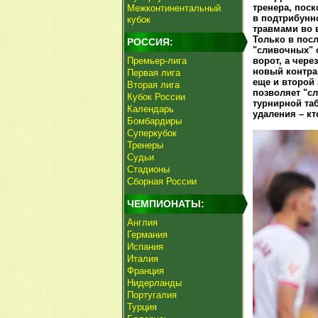
тренера, пос
Межконтинентальный
в подтрибунн
кубок
травмами во 
Только в посл
РОССИЯ:
"сливочных" с
Премьер-лига
ворот, а чере
новый контрак
Первая лига
еще и второй
Вторая лига
позволяет "с
Кубок России
турнирной та
Календарь
удаления – кт
Бомбардиры
Суперкубок
Тренеры
Судьи
Стадионы
Сборная России
ЧЕМПИОНАТЫ:
Англия
Германия
Испания
Италия
Франция
Нидерланды
Португалия
Турция