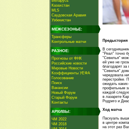
Беларусь
Казахстан
MLS
Саудовская Аравия
Узбекистан
МЕЖСЕЗОНЬЕ:
Трансферы
Предыстория
Контрольные матчи
В сегодняшнем
РАЗНОЕ:
"Реал" точно 
"Севилья" може
Прогнозы от ФНК
ей уже не гро
Российские новости
благодарят за
Мировые Новости
"Севилья" дом
Коэффициенты УЕФА
чередовала нич
Голосование
перестройке. 
Поиск
ожидать каких-
Вакансии
профильным за
каждой следую
Новый Форум
в лазарете Ка
Старый Форум
Родриго и Диас
Контакты
Ход матча
АРХИВЫ:
Паскуаль выше
ЧМ 2022
в центре комп
ЧМ 2018
на этот раз В
ЧМ 2014