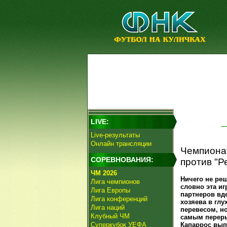
LIVE:
Live-результаты
Онлайн трансляции
Чемпионат
СОРЕВНОВАНИЯ:
против "Р
ЧМ 2026
Ничего не реш
Лига чемпионов
словно эта иг
Лига Европы
партнеров вд
Лига конференций
хозяева в глу
Лига наций
перевесом, н
Клубный ЧМ
самым переры
Суперкубок УЕФА
Капаррос вып