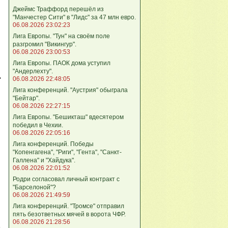
Джеймс Траффорд перешёл из
"Манчестер Сити" в "Лидс" за 47 млн евро.
06.08.2026 23:02:23
Лига Европы. "Тун" на своём поле
разгромил "Викингур".
06.08.2026 23:00:53
Лига Европы. ПАОК дома уступил
"Андерлехту".
06.08.2026 22:48:05
"
Лига конференций. "Аустрия" обыграла
"Бейтар".
06.08.2026 22:27:15
Лига Европы. "Бешикташ" вдесятером
победил в Чехии.
06.08.2026 22:05:16
Лига конференций. Победы
"Копенгагена", "Риги", "Гента", "Санкт-
Галлена" и "Хайдука".
06.08.2026 22:01:52
Родри согласовал личный контракт с
"Барселоной"?
06.08.2026 21:49:59
Лига конференций. "Тромсе" отправил
пять безответных мячей в ворота ЧФР.
06.08.2026 21:28:56