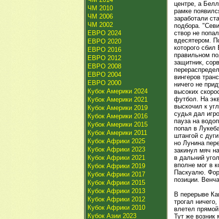
центре, а Белл
ЧМ 2010
рамке появился
ЧМ 2006
заработали ста
ЧМ 2002
подбора. "Севи
ЕВРО 2024
створ не попал
вдесятером. П
ЕВРО 2020
которого сбил
ЕВРО 2016
правильном по
ЕВРО 2012
защитник, сорв
ЕВРО 2008
перераспредели
ЕВРО 2004
вингеров тран
ЕВРО 2000
ничего не прид
Кубок Америки 2024
высоких скорос
футбол. На экв
Кубок Америки 2021
выскочил к угл
Кубок Америки 2019
судья дал игро
Кубок Америки 2016
пауза на водо
Кубок Америки 2015
попал в Лукеб
Кубок Америки 2011
штангой с дуг
Кубок Африки 2025
но Лунина пер
Кубок Африки 2023
закинул мяч н
Кубок Африки 2021
в дальний угол
вполне мог в 
Кубок Африки 2019
Паскуалю. Фор
Кубок Африки 2017
позиции. Венч
Кубок Африки 2015
Кубок Африки 2013
В перерыве Ка
Кубок Африки 2012
трогал ничего,
Кубок Африки 2010
влетел прямой 
Кубок Азии 2023
Тут же возник 