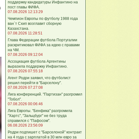
поддержку кандидатуры Инфантино на
пост главы ФИФА.
й
07.08.2026 12:13:29
Чемпион Европы по футболу 1988 года
ван`т Схип возглавит сборную
Казахстана.
07.08.2026 11:28:51
Глава Федерации футбола Португалии
раскритиковал ФИФА за идею с правами
на ЧМ.
07.08.2026 09:12:04
Ассоциация футбола Аргентины
выразила поддержку Инфантино.
07.08.2026 07:55:18
Агент Родри заявил, что футболист
решил перейти в "Барселону".
07.08.2026 07:27:08
Лига кoнференций. "Партизан" разгромил
"Тобол".
07.08.2026 00:06:46
Лига Европы. "Бенфика" разгромила
"Хартс", "Зальцбург" не без труда
справился с "Пафосом".
06.08.2026 23:56:09
Родри подпишет с "Барселоной" контракт
на 4 года с зарплатой в 30 млн евро за