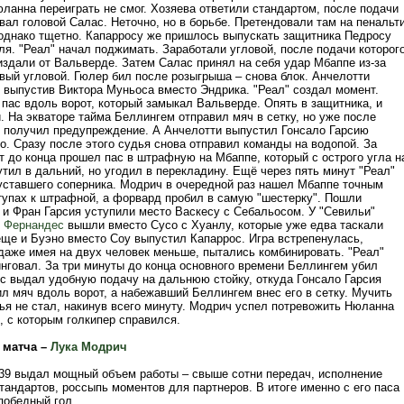
ланна переиграть не смог. Хозяева ответили стандартом, после подачи
вал головой Салас. Неточно, но в борьбе. Претендовали там на пенальт
однако тщетно. Капарросу же пришлось выпускать защитника Педросу
ля. "Реал" начал поджимать. Заработали угловой, после подачи которог
издали от Вальверде. Затем Салас принял на себя удар Мбаппе из-за
вый угловой. Гюлер бил после розыгрыша – снова блок. Анчелотти
, выпустив Виктора Муньоса вместо Эндрика. "Реал" создал момент.
пас вдоль ворот, который замыкал Вальверде. Опять в защитника, и
. На экваторе тайма Беллингем отправил мяч в сетку, но уже после
то получил предупреждение. А Анчелотти выпустил Гонсало Гарсию
о. Сразу после этого судья снова отправил команды на водопой. За
т до конца прошел пас в штрафную на Мбаппе, который с острого угла н
тил в дальний, но угодил в перекладину. Ещё через пять минут "Реал"
уставшего соперника. Модрич в очередной раз нашел Мбаппе точным
тупах к штрафной, а форвард пробил в самую "шестерку". Пошли
 и Фран Гарсия уступили место Васкесу с Себальосом. У "Севильи"
 Фернандес
вышли вместо Сусо с Хуанлу, которые уже едва таскали
еще и Буэно вместо Соу выпустил Капаррос. Игра встрепенулась,
даже имея на двух человек меньше, пытались комбинировать. "Реал"
инговал. За три минуты до конца основного времени Беллингем убил
ос выдал удобную подачу на дальнюю стойку, откуда Гонсало Гарсия
л мяч вдоль ворот, а набежавший Беллингем внес его в сетку. Мучить
ья не стал, накинув всего минуту. Модрич успел потревожить Нюланна
, с которым голкипер справился.
 матча –
Лука Модрич
 39 выдал мощный объем работы – свыше сотни передач, исполнение
андартов, россыпь моментов для партнеров. В итоге именно с его паса
победный гол.