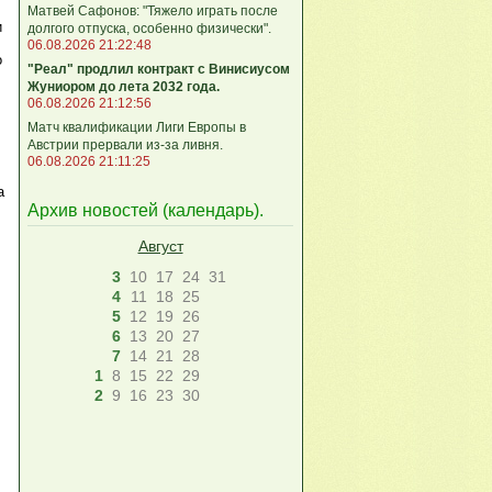
Матвей Сафонов: "Тяжело играть после
и
долгого отпуска, особенно физически".
06.08.2026 21:22:48
о
"Реал" продлил контракт с Винисиусом
Жуниором до лета 2032 года.
06.08.2026 21:12:56
Матч квалификации Лиги Европы в
Австрии прервали из-за ливня.
06.08.2026 21:11:25
а
Архив новостей (
календарь
).
Август
3
10
17
24
31
4
11
18
25
5
12
19
26
6
13
20
27
7
14
21
28
1
8
15
22
29
2
9
16
23
30