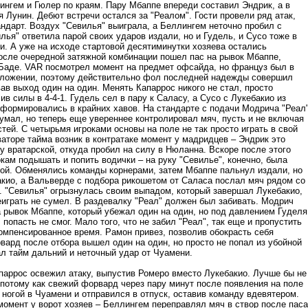
ингем и Гюлер по краям. Пару Мбаппе впереди составил Эндрик, а в
 Лунин. Дебют встречи остался за "Реалом". Гости провели ряд атак,
ндарт. Воздух "Севилья" выиграла, а Беллингем неточно пробил с
лья" ответила парой своих ударов издали, но и Гудель, и Сусо тоже в
и. А уже на исходе стартовой десятиминутки хозяева остались
осле очередной затяжной комбинации пошел пас на рывок Мбаппе,
 Баде. VAR посмотрел момент на предмет офсайда, но француз был в
ложении, поэтому действительно фол последней надежды совершил
ав выход один на один. Менять Капаррос никого не стал, просто
в силы в 4-4-1. Гудель сел в пару к Саласу, а Сусо с Лукебакио из
сформировались в крайних хавов. На стандарте с подачи Модрича "Реал
умал, но теперь еще увереннее контролировал мяч, пусть и не включая
тей. С четырьмя игроками основы на поле не так просто играть в свой
аторе тайма возник в контратаке момент у мадридцев – Эндрик это
у вратарской, откуда пробил на силу в Нюланна. Вскоре после этого
кам подышать и попить водички – на руку "Севилье", конечно, была
пой. Обменялись команды корнерами, затем Мбаппе пальнул издали, но
акио, а Вальверде с подбора рикошетом от Саласа послал мяч рядом со
и. "Севилья" огрызнулась своим выпадом, который завершал Лукебакио,
еиграть не сумел. В раздевалку "Реал" должен был забивать. Модрич
а рывок Мбаппе, который убежал один на один, но под давлением Гуделя
 попасть не смог. Мало того, что не забил "Реал", так еще и пропустить
компенсированное время. Рамон привез, позволив обокрасть себя
вард после отбора вышел один на один, но просто не попал из убойной
ал тайм дальний и неточный удар от Чуамени.
паррос освежил атаку, выпустив Ромеро вместо Лукебакио. Лучше бы не
 потому как свежий форвард через пару минут после появления на поле
ногой в Чуамени и отправился в отпуск, оставив команду вдевятером.
момент у ворот хозяев – Беллингем переправлял мяч в створ после паса