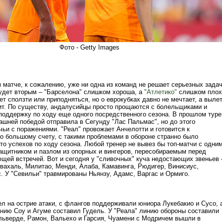
Фото - Getty Images
 матче, к сожалению, уже ни одна из команд не решает серьезных задач
будет вторым – "Барселона" слишком хороша, а
"Атлетико"
слишком плох
т сползти или приподняться, но о еврокубках давно не мечтает, а выле
зит. По существу, андалусийцы просто прощаются с болельщиками и
 поддержку по ходу еще одного посредственного сезона. В прошлом туре
ашней победой отправила в Сегунду "Лас Пальмас", но до этого
ьи с поражениями. "Реал" провожает Анчелотти и готовится к
По большому счету, с такими проблемами в обороне странно было
то успехов по ходу сезона. Любой тренер не вывез бы топ-матчи с одни
щитником и пазлом из опорных и вингеров, пересобираемым перед
щей встречей. Вот и сегодня у "сливочных" куча недостающих звеньев 
рвахаль, Милитао, Менди, Алаба, Камавинга, Рюдигер, Винисиус,
. У "Севильи" травмированы Ньянзу, Адамс, Варгас и Ормиго.
л на острие атаки, с флангов поддерживали юниора Лукебакио и Сусо, 
анию Соу и Агуме составил Гудель. У "Реала" линию обороны составили
альверде, Рамон, Вальехо и Гарсия, Чуамени с Модричем вышли в