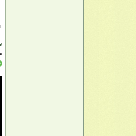
1
м!
ю