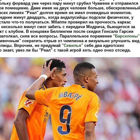
кольку форвард уже через пару минут срубил Чуамени и отправился
ое помещение. Даже имея на двух человек больше, обескровленны
всех линиях "Реал" долгое время не имел очевидных моментов.
едние минут двадцать, когда андалусийцы подсели физически, у
тало что-то получаться. Мбаппе проверил на прочность каркас
з несколько минут смог забить с передачи Модрича, бьющегося за
т с клубом. В концовке Беллингем после скидки Гонсало Гарсии
 затолкал, сняв все вопросы. Параллельное поражение
"Барселоны"
ливочным" сократить отрыв от чемпиона и визуально улучшить вид
блицы. Впрочем, не придумай
"Севилья"
себе два идиотских
о знает, увез ли бы "Реал" с такой игрой хоть одно очко отсюда.