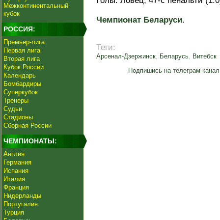
Голы: Ловец, 47-с пенальти (1:0
Межконтинентальный
кубок
Чемпионат Беларуси
.
РОССИЯ:
Премьер-лига
Теги:
Первая лига
Арсенал-Дзержинск
,
Беларусь
,
Витебск
Вторая лига
Кубок России
Подпишись на телеграм-канал
Календарь
Бомбардиры
Суперкубок
Тренеры
Судьи
Стадионы
Сборная России
ЧЕМПИОНАТЫ:
Англия
Германия
Испания
Италия
Франция
Нидерланды
Португалия
Турция