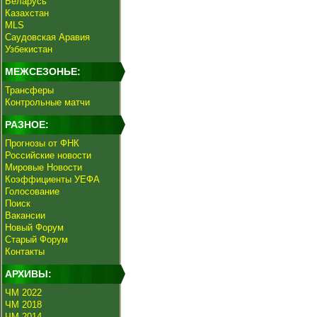
Беларусь
Казахстан
MLS
Саудовская Аравия
Узбекистан
МЕЖСЕЗОНЬЕ:
Трансферы
Контрольные матчи
РАЗНОЕ:
Прогнозы от ФНК
Российские новости
Мировые Новости
Коэффициенты УЕФА
Голосование
Поиск
Вакансии
Новый Форум
Старый Форум
Контакты
АРХИВЫ:
ЧМ 2022
ЧМ 2018
ЧМ 2014