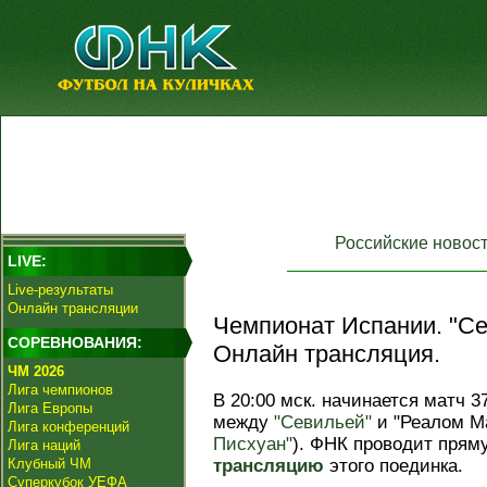
Российские новос
LIVE:
Live-результаты
Онлайн трансляции
Чемпионат Испании. "Се
СОРЕВНОВАНИЯ:
Онлайн трансляция.
ЧМ 2026
Лига чемпионов
В 20:00 мск. начинается матч 3
Лига Европы
между
"Севильей"
и "Реалом М
Лига конференций
Писхуан"
). ФНК проводит прям
Лига наций
Клубный ЧМ
трансляцию
этого поединка.
Суперкубок УЕФА