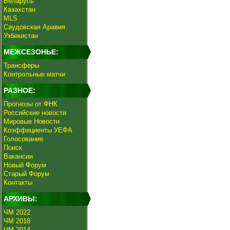
Беларусь
Казахстан
MLS
Саудовская Аравия
Узбекистан
МЕЖСЕЗОНЬЕ:
Трансферы
Контрольные матчи
РАЗНОЕ:
Прогнозы от ФНК
Российские новости
Мировые Новости
Коэффициенты УЕФА
Голосование
Поиск
Вакансии
Новый Форум
Старый Форум
Контакты
АРХИВЫ:
ЧМ 2022
ЧМ 2018
ЧМ 2014