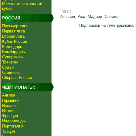
Межконтинентальный
кубок
Теги:
Испания
,
Реал Мадрид
,
Севилья
РОССИЯ:
Подпишись на телеграм-канал
Премьер-лига
Первая лига
Вторая лига
Кубок России
Календарь
Бомбардиры
Суперкубок
Тренеры
Судьи
Стадионы
Сборная России
ЧЕМПИОНАТЫ:
Англия
Германия
Испания
Италия
Франция
Нидерланды
Португалия
Турция