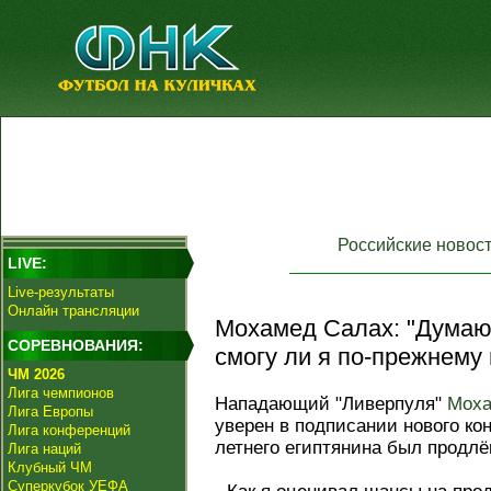
Российские новос
LIVE:
Live-результаты
Онлайн трансляции
Мохамед Салах: "Думаю,
СОРЕВНОВАНИЯ:
смогу ли я по-прежнему 
ЧМ 2026
Лига чемпионов
Нападающий "Ливерпуля"
Моха
Лига Европы
уверен в подписании нового кон
Лига конференций
летнего египтянина был продлён
Лига наций
Клубный ЧМ
Суперкубок УЕФА