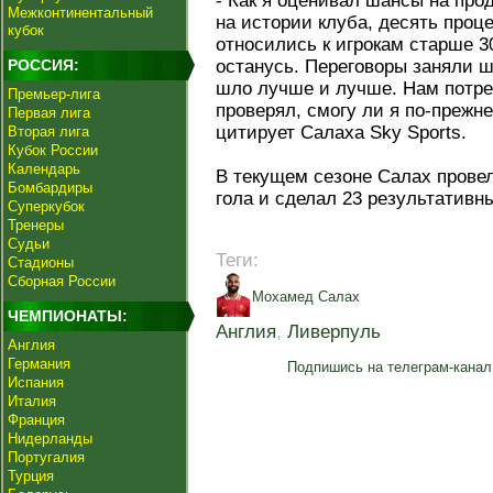
- Как я оценивал шансы на про
Межконтинентальный
на истории клуба, десять проце
кубок
относились к игрокам старше 3
РОССИЯ:
останусь. Переговоры заняли ш
шло лучше и лучше. Нам потре
Премьер-лига
проверял, смогу ли я по-прежн
Первая лига
цитирует Салаха Sky Sports.
Вторая лига
Кубок России
Календарь
В текущем сезоне Салах провел
Бомбардиры
гола и сделал 23 результативн
Суперкубок
Тренеры
Судьи
Теги:
Стадионы
Сборная России
Мохамед Салах
ЧЕМПИОНАТЫ:
Англия
,
Ливерпуль
Англия
Германия
Подпишись на телеграм-канал
Испания
Италия
Франция
Нидерланды
Португалия
Турция