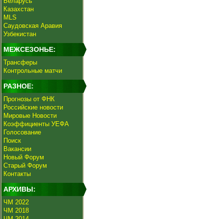
Беларусь
Казахстан
MLS
Саудовская Аравия
Узбекистан
МЕЖСЕЗОНЬЕ:
Трансферы
Контрольные матчи
РАЗНОЕ:
Прогнозы от ФНК
Российские новости
Мировые Новости
Коэффициенты УЕФА
Голосование
Поиск
Вакансии
Новый Форум
Старый Форум
Контакты
АРХИВЫ:
ЧМ 2022
ЧМ 2018
ЧМ 2014