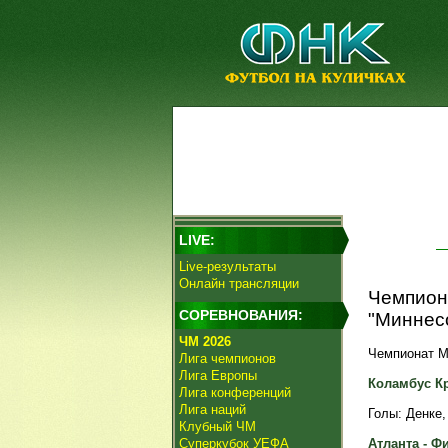
LIVE:
Live-результаты
Онлайн трансляции
Чемпиона
СОРЕВНОВАНИЯ:
"Миннесо
ЧМ 2026
Чемпионат ML
Лига чемпионов
Лига Европы
Коламбус Крю
Лига конференций
Лига наций
Голы: Денке, 
Клубный ЧМ
Суперкубок УЕФА
Атланта - Фи