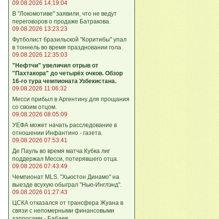
09.08.2026 14:19:04
В "Локомотиве" заявили, что не ведут
переговоров о продаже Батракова.
09.08.2026 13:23:23
Футболист бразильской "Коритибы" упал
в тоннель во время праздновании гола.
09.08.2026 12:35:03
"Нефтчи" увеличил отрыв от
"Пахтакора" до четырёх очков. Обзор
16-го тура чемпионата Узбекистана.
09.08.2026 11:06:32
Месси прибыл в Аргентину для прощания
со своим отцом.
09.08.2026 08:05:09
УЕФА может начать расследование в
отношении Инфантино - газета.
09.08.2026 07:53:41
Де Пауль во время матча Кубка лиг
поддержал Месси, потерявшего отца.
09.08.2026 07:43:49
Чемпионат MLS. "Хьюстон Динамо" на
выезде всухую обыграл "Нью-Инглэнд".
09.08.2026 01:27:43
ЦСКА отказался от трансфера Жуана в
связи с непомерными финансовыми
запросами - Бабаев.