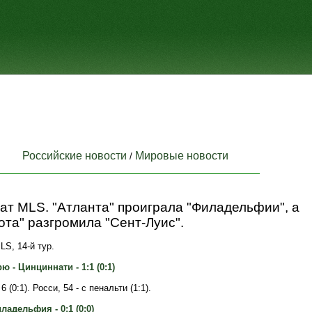
Российские новости
Мировые новости
/
т MLS. "Атланта" проиграла "Филадельфии", а
та" разгромила "Сент-Луис".
S, 14-й тур.
 - Цинциннати - 1:1 (0:1)
6 (0:1). Росси, 54 - с пенальти (1:1).
ладельфия - 0:1 (0:0)