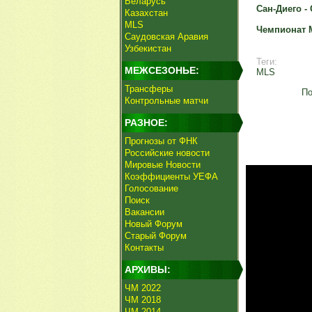
Беларусь
Сан-Диего - 
Казахстан
MLS
Чемпионат 
Саудовская Аравия
Узбекистан
Теги:
МЕЖСЕЗОНЬЕ:
MLS
Трансферы
По
Контрольные матчи
РАЗНОЕ:
Прогнозы от ФНК
Российские новости
Мировые Новости
Коэффициенты УЕФА
Голосование
Поиск
Вакансии
Новый Форум
Старый Форум
Контакты
АРХИВЫ:
ЧМ 2022
ЧМ 2018
ЧМ 2014