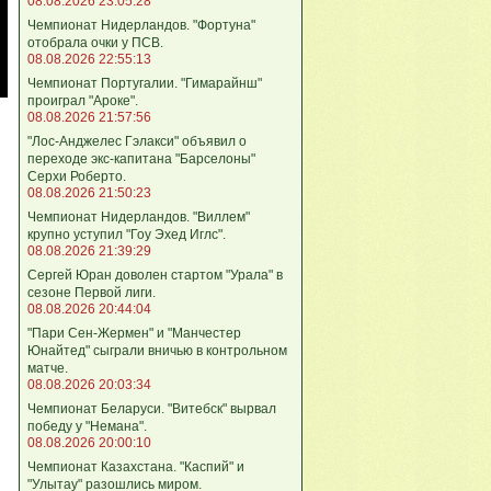
08.08.2026 23:05:28
Чемпионат Нидерландов. "Фортуна"
отобрала очки у ПСВ.
08.08.2026 22:55:13
Чемпионат Португалии. "Гимарайнш"
проиграл "Ароке".
08.08.2026 21:57:56
"Лос-Анджелес Гэлакси" объявил о
переходе экс-капитана "Барселоны"
Серхи Роберто.
08.08.2026 21:50:23
Чемпионат Нидерландов. "Виллем"
крупно уступил "Гоу Эхед Иглс".
08.08.2026 21:39:29
Сергей Юран доволен стартом "Урала" в
сезоне Первой лиги.
08.08.2026 20:44:04
"Пари Сен-Жермен" и "Манчестер
Юнайтед" сыграли вничью в контрольном
матче.
08.08.2026 20:03:34
Чемпионат Беларуси. "Витебск" вырвал
победу у "Немана".
08.08.2026 20:00:10
Чемпионат Казахстана. "Каспий" и
"Улытау" разошлись миром.