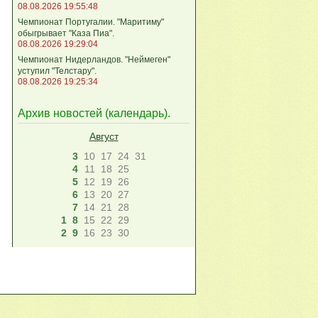
08.08.2026 19:55:48
Чемпионат Португалии. "Маритиму"
обыгрывает "Каза Пиа".
08.08.2026 19:29:04
Чемпионат Нидерландов. "Неймеген"
уступил "Телстару".
08.08.2026 19:25:34
Архив новостей (
календарь
).
Август
3
10
17
24
31
4
11
18
25
5
12
19
26
6
13
20
27
7
14
21
28
1
8
15
22
29
2
9
16
23
30