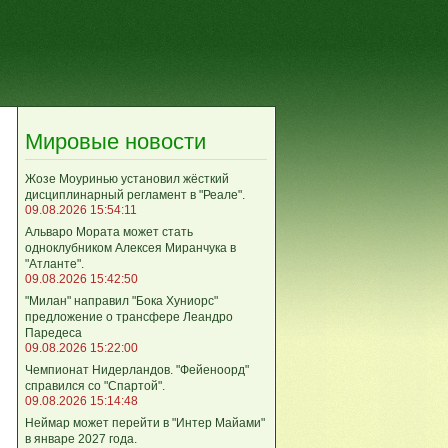
Мировые новости
Жозе Моуринью установил жёсткий
дисциплинарный регламент в "Реале".
09.08.2026 15:54:11
Альваро Мората может стать
одноклубником Алексея Миранчука в
"Атланте".
09.08.2026 15:42:50
"Милан" направил "Бока Хуниорс"
предложение о трансфере Леандро
Паредеса
09.08.2026 15:22:00
Чемпионат Нидерландов. "Фейеноорд"
справился со "Спартой".
09.08.2026 15:14:48
Неймар может перейти в "Интер Майами"
в январе 2027 года.