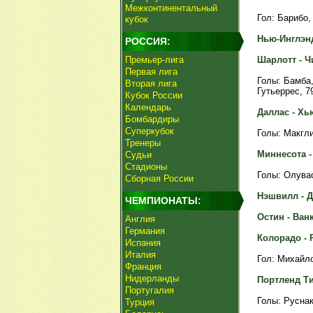
Межконтинентальный
Гол: Барибо, 
кубок
Нью-Инглэнд 
РОССИЯ:
Премьер-лига
Шарлотт - Чи
Первая лига
Голы: Бамба, 
Вторая лига
Гутьеррес, 79
Кубок России
Календарь
Даллас - Хью
Бомбардиры
Суперкубок
Голы: Макглин
Тренеры
Миннесота - 
Судьи
Стадионы
Голы: Олувасе
Сборная России
Нэшвилл - Д
ЧЕМПИОНАТЫ:
Остин - Ванк
Англия
Германия
Колорадо - Р
Испания
Италия
Гол: Михайлов
Франция
Нидерланды
Портленд Тим
Португалия
Голы: Руснак,
Турция