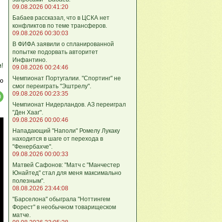
09.08.2026 00:41:20
Бабаев рассказал, что в ЦСКА нет
конфликтов по теме трансферов.
09.08.2026 00:30:03
В ФИФА заявили о спланированной
попытке подорвать авторитет
Инфантино.
м!
09.08.2026 00:24:46
Чемпионат Португалии. "Спортинг" не
ю
смог переиграть "Эштрелу".
09.08.2026 00:23:35
Чемпионат Нидерландов. АЗ переиграл
"Ден Хааг".
09.08.2026 00:00:46
Нападающий "Наполи" Ромелу Лукаку
находится в шаге от перехода в
"Фенербахче".
09.08.2026 00:00:33
Матвей Сафонов: "Матч с "Манчестер
Юнайтед" стал для меня максимально
полезным".
08.08.2026 23:44:08
"Барселона" обыграла "Ноттингем
Форест" в необычном товарищеском
матче.