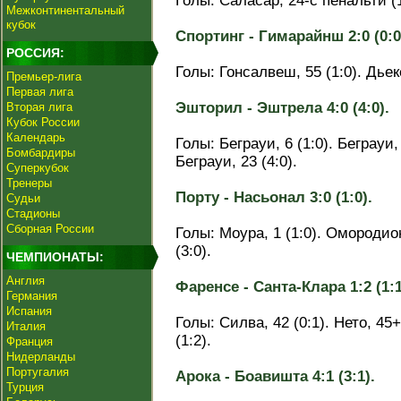
Голы: Саласар, 24-с пенальти (1
Межконтинентальный
кубок
Спортинг - Гимарайнш 2:0 (0:0
РОССИЯ:
Голы: Гонсалвеш, 55 (1:0). Дьек
Премьер-лига
Первая лига
Эшторил - Эштрела 4:0 (4:0).
Вторая лига
Кубок России
Календарь
Голы: Беграуи, 6 (1:0). Беграуи, 
Бомбардиры
Беграуи, 23 (4:0).
Суперкубок
Тренеры
Порту - Насьонал 3:0 (1:0).
Судьи
Стадионы
Сборная России
Голы: Моура, 1 (1:0). Омородион
(3:0).
ЧЕМПИОНАТЫ:
Англия
Фаренсе - Санта-Клара 1:2 (1:1
Германия
Испания
Голы: Силва, 42 (0:1). Нето, 45
Италия
(1:2).
Франция
Нидерланды
Португалия
Арока - Боавишта 4:1 (3:1).
Турция