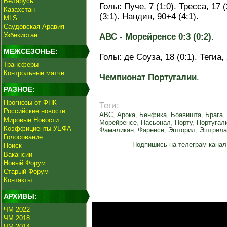
Беларусь
Голы: Пуче, 7 (1:0). Тресса, 17 (
Казахстан
(3:1). Нандин, 90+4 (4:1).
MLS
Саудовская Аравия
Узбекистан
АВС - Морейренсе 0:3 (0:2).
МЕЖСЕЗОНЬЕ:
Голы: де Соуза, 18 (0:1). Тегиа, 
Трансферы
Контрольные матчи
Чемпионат Португалии
.
РАЗНОЕ:
Прогнозы от ФНК
Теги:
Российские новости
АВС
,
Арока
,
Бенфика
,
Боавишта
,
Брага
,
Мировые Новости
Морейренсе
,
Насьонал
,
Порту
,
Португал
Коэффициенты УЕФА
Фамаликан
,
Фаренсе
,
Эшторил
,
Эштрела
Голосование
Подпишись на телеграм-канал
Поиск
Вакансии
Новый Форум
Старый Форум
Контакты
АРХИВЫ:
ЧМ 2022
ЧМ 2018
ЧМ 2014