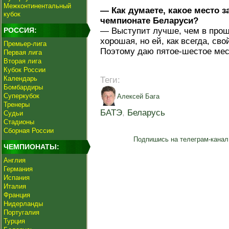
Межконтинентальный
— Как думаете, какое место 
кубок
чемпионате Беларуси?
РОССИЯ:
— Выступит лучше, чем в про
хорошая, но ей, как всегда, св
Премьер-лига
Поэтому даю пятое-шестое мест
Первая лига
Вторая лига
Кубок России
Календарь
Теги:
Бомбардиры
Суперкубок
Алексей Бага
Тренеры
БАТЭ
,
Беларусь
Судьи
Стадионы
Сборная России
Подпишись на телеграм-канал
ЧЕМПИОНАТЫ:
Англия
Германия
Испания
Италия
Франция
Нидерланды
Португалия
Турция