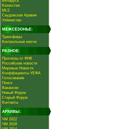
Беларусь
Казахстан
MLS
Саудовская Аравия
Узбекистан
МЕЖСЕЗОНЬЕ:
Трансферы
Контрольные матчи
РАЗНОЕ:
Прогнозы от ФНК
Российские новости
Мировые Новости
Коэффициенты УЕФА
Голосование
Поиск
Вакансии
Новый Форум
Старый Форум
Контакты
АРХИВЫ:
ЧМ 2022
ЧМ 2018
ЧМ 2014