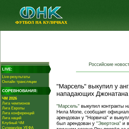
Российские новос
LIVE:
Live-результаты
Онлайн трансляции
"Марсель" выкупил у ан
СОРЕВНОВАНИЯ:
нападающих Джонатана 
ЧМ 2026
Лига чемпионов
"Марсель"
выкупил контракты н
Лига Европы
Нила Мопе, сообщает официал
Лига конференций
арендован у "Норвича" и выкупл
Лига наций
Клубный ЧМ
был арендован у
"Эвертона"
и в
Суперкубок УЕФА