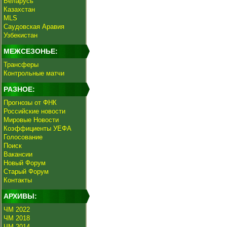
Беларусь
Казахстан
MLS
Саудовская Аравия
Узбекистан
МЕЖСЕЗОНЬЕ:
Трансферы
Контрольные матчи
РАЗНОЕ:
Прогнозы от ФНК
Российские новости
Мировые Новости
Коэффициенты УЕФА
Голосование
Поиск
Вакансии
Новый Форум
Старый Форум
Контакты
АРХИВЫ:
ЧМ 2022
ЧМ 2018
ЧМ 2014