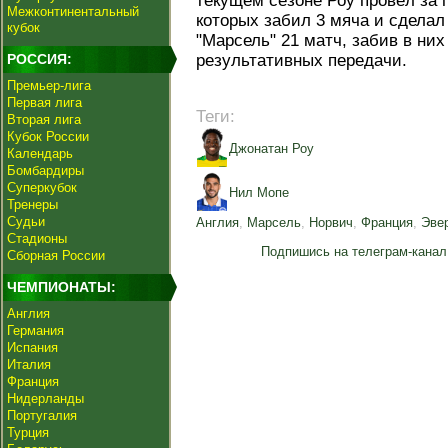
текущем сезоне Роу провёл за 
Межконтинентальный
которых забил 3 мяча и сделал
кубок
"Марсель" 21 матч, забив в них
РОССИЯ:
результативных передачи.
Премьер-лига
Первая лига
Теги:
Вторая лига
Кубок России
Джонатан Роу
Календарь
Бомбардиры
Суперкубок
Нил Мопе
Тренеры
Судьи
Англия
,
Марсель
,
Норвич
,
Франция
,
Эве
Стадионы
Подпишись на телеграм-канал
Сборная России
ЧЕМПИОНАТЫ:
Англия
Германия
Испания
Италия
Франция
Нидерланды
Португалия
Турция