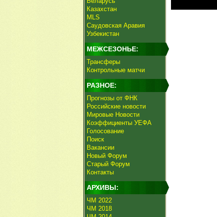
Беларусь
Казахстан
MLS
Саудовская Аравия
Узбекистан
МЕЖСЕЗОНЬЕ:
Трансферы
Контрольные матчи
РАЗНОЕ:
Прогнозы от ФНК
Российские новости
Мировые Новости
Коэффициенты УЕФА
Голосование
Поиск
Вакансии
Новый Форум
Старый Форум
Контакты
АРХИВЫ:
ЧМ 2022
ЧМ 2018
ЧМ 2014