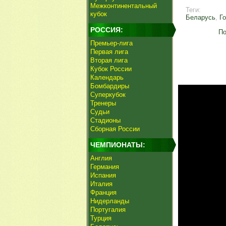
Межконтинентальный
Теги:
кубок
Беларусь
,
Г
РОССИЯ:
По
Премьер-лига
Первая лига
Вторая лига
Кубок России
Календарь
Бомбардиры
Суперкубок
Тренеры
Судьи
Стадионы
Сборная России
ЧЕМПИОНАТЫ:
Англия
Германия
Испания
Италия
Франция
Нидерланды
Португалия
Турция