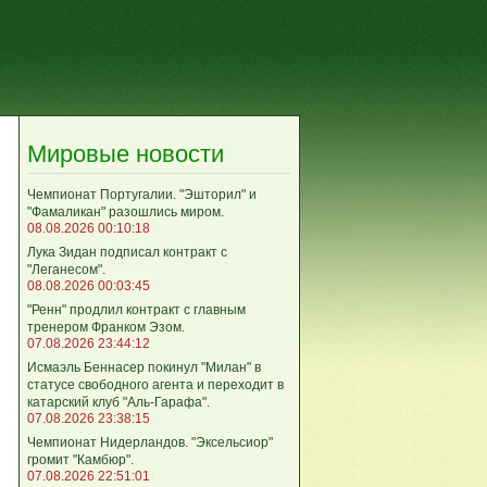
Мировые новости
Чемпионат Португалии. "Эшторил" и
"Фамаликан" разошлись миром.
08.08.2026 00:10:18
Лука Зидан подписал контракт с
"Леганесом".
08.08.2026 00:03:45
"Ренн" продлил контракт с главным
тренером Франком Эзом.
07.08.2026 23:44:12
Исмаэль Беннасер покинул "Милан" в
статусе свободного агента и переходит в
катарский клуб "Аль-Гарафа".
07.08.2026 23:38:15
Чемпионат Нидерландов. "Эксельсиор"
громит "Камбюр".
07.08.2026 22:51:01