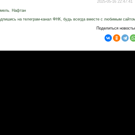
2025-05-16 22:47:41
омель
,
Нафтан
дпишись на телеграм-канал ФНК, будь всегда вместе с любимым сайто
Поделиться новость