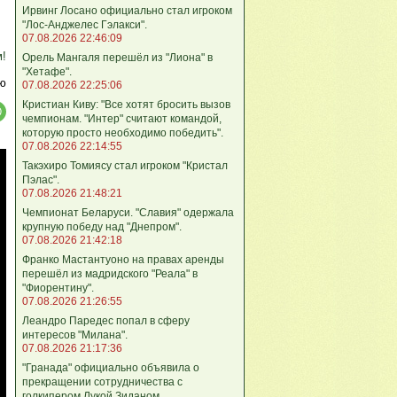
Ирвинг Лосано официально стал игроком
"Лос-Анджелес Гэлакси".
07.08.2026 22:46:09
м!
Орель Мангаля перешёл из "Лиона" в
"Хетафе".
ю
07.08.2026 22:25:06
Кристиан Киву: "Все хотят бросить вызов
чемпионам. "Интер" считают командой,
которую просто необходимо победить".
07.08.2026 22:14:55
Такэхиро Томиясу стал игроком "Кристал
Пэлас".
07.08.2026 21:48:21
Чемпионат Беларуси. "Славия" одержала
крупную победу над "Днепром".
07.08.2026 21:42:18
Франко Мастантуоно на правах аренды
перешёл из мадридского "Реала" в
"Фиорентину".
07.08.2026 21:26:55
Леандро Паредес попал в сферу
интересов "Милана".
07.08.2026 21:17:36
"Гранада" официально объявила о
прекращении сотрудничества с
голкипером Лукой Зиданом.