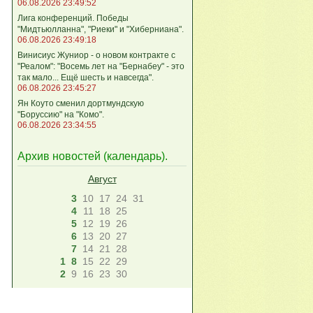
06.08.2026 23:49:52
Лига кoнференций. Победы
"Мидтьюлланна", "Риеки" и "Хиберниана".
06.08.2026 23:49:18
Винисиус Жуниор - о новом контракте с
"Реалом": "Восемь лет на "Бернабеу" - это
так мало... Ещё шесть и навсегда".
06.08.2026 23:45:27
Ян Коуто сменил дортмундскую
"Боруссию" на "Комо".
06.08.2026 23:34:55
Архив новостей (
календарь
).
Август
3
10
17
24
31
4
11
18
25
5
12
19
26
6
13
20
27
7
14
21
28
1
8
15
22
29
2
9
16
23
30