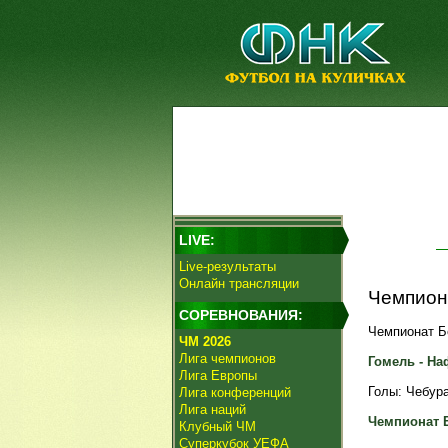
LIVE:
Live-результаты
Онлайн трансляции
Чемпиона
СОРЕВНОВАНИЯ:
Чемпионат Бе
ЧМ 2026
Лига чемпионов
Гомель - Наф
Лига Европы
Голы: Чебурак
Лига конференций
Лига наций
Чемпионат 
Клубный ЧМ
Суперкубок УЕФА