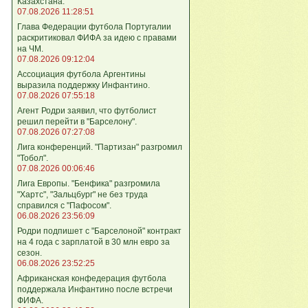
Казахстана.
07.08.2026 11:28:51
Глава Федерации футбола Португалии
раскритиковал ФИФА за идею с правами
на ЧМ.
07.08.2026 09:12:04
Ассоциация футбола Аргентины
выразила поддержку Инфантино.
07.08.2026 07:55:18
Агент Родри заявил, что футболист
решил перейти в "Барселону".
07.08.2026 07:27:08
Лига кoнференций. "Партизан" разгромил
"Тобол".
07.08.2026 00:06:46
Лига Европы. "Бенфика" разгромила
"Хартс", "Зальцбург" не без труда
справился с "Пафосом".
06.08.2026 23:56:09
Родри подпишет с "Барселоной" контракт
на 4 года с зарплатой в 30 млн евро за
сезон.
06.08.2026 23:52:25
Африканская конфедерация футбола
поддержала Инфантино после встречи
ФИФА.