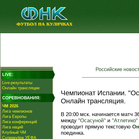
Российские новос
LIVE:
Live-результаты
Онлайн трансляции
Чемпионат Испании. "Оса
СОРЕВНОВАНИЯ:
Онлайн трансляция.
ЧМ 2026
Лига чемпионов
В 20:00 мск. начинается матч 3
Лига Европы
между
"Осасуной"
и
"Атлетико"
Лига конференций
проводит прямую текстовую
Он
Лига наций
Клубный ЧМ
поединка.
Суперкубок УЕФА