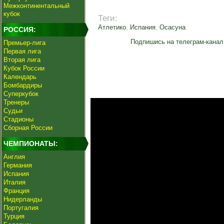
Межконтинентальный
кубок
Теги:
Атлетико
,
Испания
,
Осасуна
РОССИЯ:
Подпишись на телеграм-канал
Премьер-лига
Первая лига
Вторая лига
Кубок России
Календарь
Бомбардиры
Суперкубок
Тренеры
Судьи
Стадионы
Сборная России
ЧЕМПИОНАТЫ:
Англия
Германия
Испания
Италия
Франция
Нидерланды
Португалия
Турция