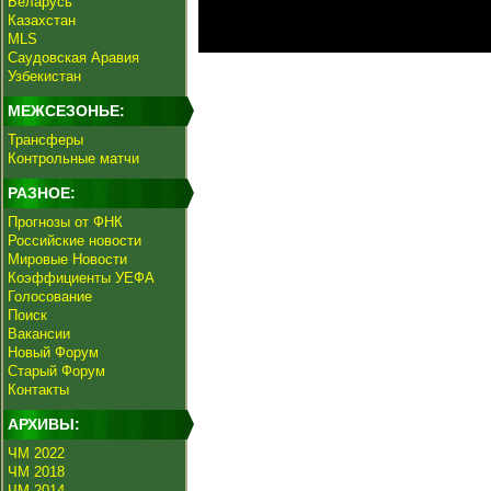
Беларусь
Казахстан
MLS
Саудовская Аравия
Узбекистан
МЕЖСЕЗОНЬЕ:
Трансферы
Контрольные матчи
РАЗНОЕ:
Прогнозы от ФНК
Российские новости
Мировые Новости
Коэффициенты УЕФА
Голосование
Поиск
Вакансии
Новый Форум
Старый Форум
Контакты
АРХИВЫ:
ЧМ 2022
ЧМ 2018
ЧМ 2014