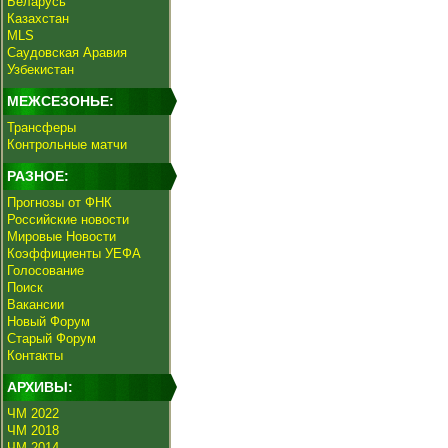
Беларусь
Казахстан
MLS
Саудовская Аравия
Узбекистан
МЕЖСЕЗОНЬЕ:
Трансферы
Контрольные матчи
РАЗНОЕ:
Прогнозы от ФНК
Российские новости
Мировые Новости
Коэффициенты УЕФА
Голосование
Поиск
Вакансии
Новый Форум
Старый Форум
Контакты
АРХИВЫ:
ЧМ 2022
ЧМ 2018
ЧМ 2014