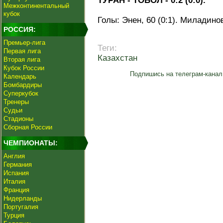
ТУРАН - ТОБОЛ - 0:2 (0:0).
Межконтинентальный
кубок
Голы: Энен, 60 (0:1). Миладинов
РОССИЯ:
Премьер-лига
Теги:
Первая лига
Казахстан
Вторая лига
Кубок России
Подпишись на телеграм-канал
Календарь
Бомбардиры
Суперкубок
Тренеры
Судьи
Стадионы
Сборная России
ЧЕМПИОНАТЫ:
Англия
Германия
Испания
Италия
Франция
Нидерланды
Португалия
Турция