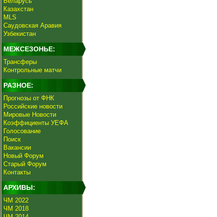
Беларусь
Казахстан
MLS
Саудовская Аравия
Узбекистан
МЕЖСЕЗОНЬЕ:
Трансферы
Контрольные матчи
РАЗНОЕ:
Прогнозы от ФНК
Российские новости
Мировые Новости
Коэффициенты УЕФА
Голосование
Поиск
Вакансии
Новый Форум
Старый Форум
Контакты
АРХИВЫ:
ЧМ 2022
ЧМ 2018
ЧМ 2014