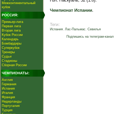
Гол: Паскуаль, 52 (1:0).
Межконтинентальный
кубок
Чемпионат Испании
.
РОССИЯ:
Премьер-лига
Теги:
Первая лига
Испания
,
Лас-Пальмас
,
Севилья
Вторая лига
Кубок России
Подпишись на телеграм-канал
Календарь
Бомбардиры
Суперкубок
Тренеры
Судьи
Стадионы
Сборная России
ЧЕМПИОНАТЫ:
Англия
Германия
Испания
Италия
Франция
Нидерланды
Португалия
Турция