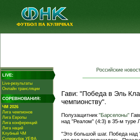
Российские новос
LIVE:
Live-результаты
Онлайн трансляции
Гави: "Победа в Эль Кла
СОРЕВНОВАНИЯ:
чемпионству".
ЧМ 2026
Лига чемпионов
Полузащитник
"Барселоны"
Гав
Лига Европы
над "Реалом" (4:3) в 35-м туре 
Лига конференций
Лига наций
Клубный ЧМ
"Это большой шаг. Победа над 
Суперкубок УЕФА