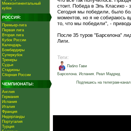
что все так получилось. Праздн
Межконтинентальный
стоит. Победа в Эль Класико - 
кубок
Сегодня мы победили, было бо
РОССИЯ:
моментов, но я не собираюсь в
то, что мы победили", - привод
Премьер-лига
Первая лига
После 35 туров "Барселона" ли
Вторая лига
Кубок России
Лиги.
Календарь
Бомбардиры
Суперкубок
Теги:
Тренеры
Судьи
Пабло Гави
Стадионы
Барселона
,
Испания
,
Реал Мадрид
Сборная России
Подпишись на телеграм-канал
ЧЕМПИОНАТЫ:
Англия
Германия
Испания
Италия
Франция
Нидерланды
Португалия
Турция