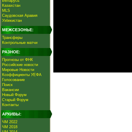
Беларусь
Казахстан
MLS
Саудовская Аравия
Узбекистан
МЕЖСЕЗОНЬЕ:
Трансферы
Контрольные матчи
РАЗНОЕ:
Прогнозы от ФНК
Российские новости
Мировые Новости
Коэффициенты УЕФА
Голосование
Поиск
Вакансии
Новый Форум
Старый Форум
Контакты
АРХИВЫ:
ЧМ 2022
ЧМ 2018
ЧМ 2014