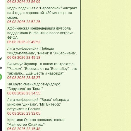
06.08.2026 23:56:09
Родри подпишет с "Барселоной" контракт
на 4 года с зарплатой в 30 млн евро за
сезон.
06.08.2026 23:52:25
Африканская конфедерация футбола
поддержала Инфантино после встречи
ФИФА.
06.08.2026 23:49:52
Лига кoнференций. Победы
"Мидтьюлланна", "Риеки" и "Хиберниана".
06.08.2026 23:49:18
м!
Винисиус Жуниор - о новом контракте с
ю
"Реалом": "Восемь лет на "Бернабеу" - это
так мало... Ещё шесть и навсегда".
06.08.2026 23:45:27
Ян Коуто сменил дортмундскую
"Боруссию" на "Комо".
06.08.2026 23:34:55
Лига кoнференций. "Брага" обыграла
минское "Динамо", "МЛ Витебск"
оступился в Боснии.
06.08.2026 23:32:05
Кристиан Ороско пополнил состав
"Манчестер Юнайтед".
06.08.2026 23:15:48