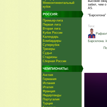
высокие ожид
Межконтинентальный
забил, чем о
кубок
AS.
РОССИЯ:
"Барселона" 
Премьер-лига
Первая лига
Теги:
Вторая лига
Кубок России
Рафаэл
Календарь
Бомбардиры
Барселона
,
Суперкубок
По
Тренеры
Судьи
Стадионы
Сборная России
ЧЕМПИОНАТЫ:
Англия
Германия
Испания
Италия
Франция
Нидерланды
Португалия
Турция