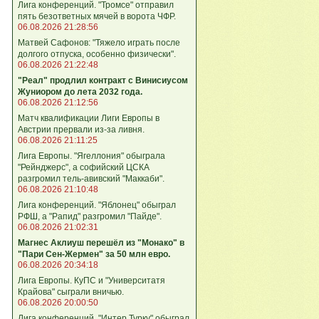
Лига конференций. "Тромсе" отправил
пять безответных мячей в ворота ЧФР.
06.08.2026 21:28:56
Матвей Сафонов: "Тяжело играть после
долгого отпуска, особенно физически".
06.08.2026 21:22:48
"Реал" продлил контракт с Винисиусом
Жуниором до лета 2032 года.
06.08.2026 21:12:56
Матч квалификации Лиги Европы в
Австрии прервали из-за ливня.
06.08.2026 21:11:25
Лига Европы. "Ягеллония" обыграла
"Рейнджерс", а софийский ЦСКА
разгромил тель-авивский "Маккаби".
06.08.2026 21:10:48
Лига кoнференций. "Яблонец" обыграл
РФШ, а "Рапид" разгромил "Пайде".
06.08.2026 21:02:31
Магнес Аклиуш перешёл из "Монако" в
"Пари Сен-Жермен" за 50 млн евро.
06.08.2026 20:34:18
Лига Европы. КуПС и "Университатя
Крайова" сыграли вничью.
06.08.2026 20:00:50
Лига конференций. "Интер Турку" обыграл