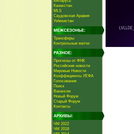
Беларусь
Казахстан
MLS
Саудовская Аравия
Узбекистан
МЕЖСЕЗОНЬЕ:
Трансферы
Контрольные матчи
РАЗНОЕ:
Прогнозы от ФНК
Российские новости
Мировые Новости
Коэффициенты УЕФА
Голосование
Поиск
Вакансии
Новый Форум
Старый Форум
Контакты
АРХИВЫ:
ЧМ 2022
ЧМ 2018
ЧМ 2014