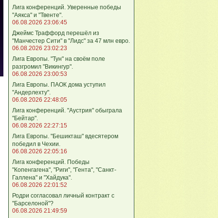
Лига кoнференций. Уверенные победы
"Аякса" и "Твенте".
06.08.2026 23:06:45
Джеймс Траффорд перешёл из
"Манчестер Сити" в "Лидс" за 47 млн евро.
06.08.2026 23:02:23
Лига Европы. "Тун" на своём поле
разгромил "Викингур".
06.08.2026 23:00:53
Лига Европы. ПАОК дома уступил
"Андерлехту".
06.08.2026 22:48:05
Лига конференций. "Аустрия" обыграла
"Бейтар".
06.08.2026 22:27:15
Лига Европы. "Бешикташ" вдесятером
победил в Чехии.
06.08.2026 22:05:16
Лига конференций. Победы
"Копенгагена", "Риги", "Гента", "Санкт-
Галлена" и "Хайдука".
06.08.2026 22:01:52
Родри согласовал личный контракт с
"Барселоной"?
06.08.2026 21:49:59