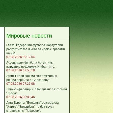
Мировые новости
Глава Федерации футбола Португалии
раскритиковал ФИФА за идею с правами
на ЧМ.
07.08.2026 09:12:04
Ассоциация футбола Аргентины
выразила поддержку Инфантино.
07.08.2026 07:55:18
Агент Родри заявил, что футболист
решил перейти в "Барселону".
07.08.2026 07:27:08
Лига кoнференций. "Партизан" разгромил
"Тобол".
07.08.2026 00:06:46
Лига Европы. "Бенфика" разгромила
"Хартс", "Зальцбург" не без труда
справился с "Пафосом".