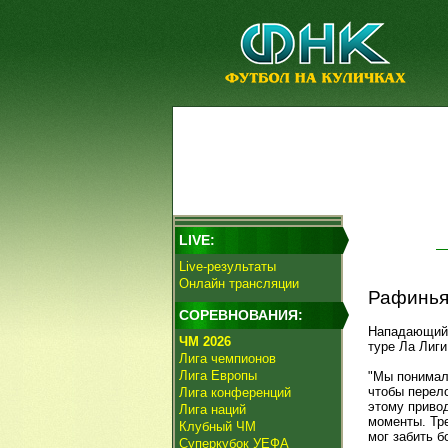
LIVE:
Live-результаты
Онлайн трансляции
Рафинья:
СОРЕВНОВАНИЯ:
Нападающи
ЧМ 2026
туре Ла Лиги
Лига чемпионов
Лига Европы
"Мы понимал
чтобы перело
Лига конференций
этому привод
Лига наций
моменты. Тре
Клубный ЧМ
мог забить б
Суперкубок УЕФА