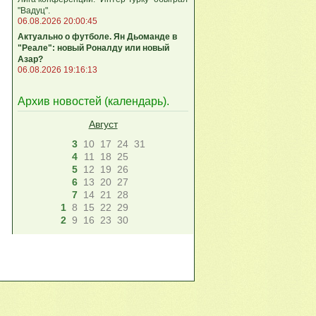
"Вадуц".
06.08.2026 20:00:45
Актуально о футболе. Ян Дьоманде в
"Реале": новый Роналду или новый
Азар?
06.08.2026 19:16:13
Архив новостей (
календарь
).
Август
3
10
17
24
31
4
11
18
25
5
12
19
26
6
13
20
27
7
14
21
28
1
8
15
22
29
2
9
16
23
30