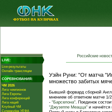
Российские новос
LIVE:
Live-результаты
Онлайн трансляции
Уэйн Руни: "От матча "И
СОРЕВНОВАНИЯ:
множество забитых мяче
ЧМ 2026
Лига чемпионов
Бывший форвард сборной Анг
Лига Европы
мнением об ответном матче 1/
Лига конференций
-
"Барселона"
. Поединок состои
Лига наций
Клубный ЧМ
"Джузеппе Меацца"
и начнётся 
Суперкубок УЕФА