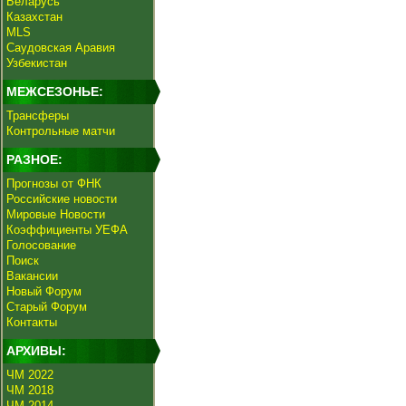
Беларусь
Казахстан
MLS
Саудовская Аравия
Узбекистан
МЕЖСЕЗОНЬЕ:
Трансферы
Контрольные матчи
РАЗНОЕ:
Прогнозы от ФНК
Российские новости
Мировые Новости
Коэффициенты УЕФА
Голосование
Поиск
Вакансии
Новый Форум
Старый Форум
Контакты
АРХИВЫ:
ЧМ 2022
ЧМ 2018
ЧМ 2014