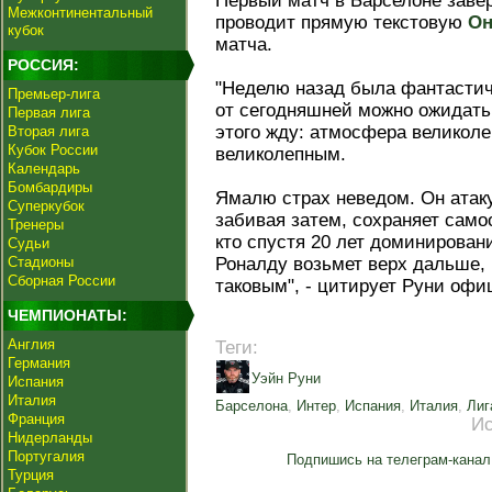
Первый матч в Барселоне заве
Межконтинентальный
проводит прямую текстовую
Он
кубок
матча.
РОССИЯ:
"Неделю назад была фантастиче
Премьер-лига
от сегодняшней можно ожидать 
Первая лига
этого жду: атмосфера великоле
Вторая лига
Кубок России
великолепным.
Календарь
Бомбардиры
Ямалю страх неведом. Он атаку
Суперкубок
забивая затем, сохраняет само
Тренеры
кто спустя 20 лет доминирова
Судьи
Стадионы
Роналду возьмет верх дальше,
Сборная России
таковым", - цитирует Руни оф
ЧЕМПИОНАТЫ:
Англия
Теги:
Германия
Уэйн Руни
Испания
Италия
Барселона
,
Интер
,
Испания
,
Италия
,
Лиг
Франция
Ис
Нидерланды
Португалия
Подпишись на телеграм-канал
Турция