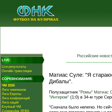
Российские новос
LIVE:
Live-результаты
Онлайн трансляции
Матиас Суле: "Я стараю
СОРЕВНОВАНИЯ:
Дибалы".
ЧМ 2026
Лига чемпионов
Полузащитник
"Ромы"
Матиас 
Лига Европы
"Интером"
(1:0) в 34-м туре Сер
Лига конференций
Лига наций
Клубный ЧМ
"Сначала было нелегко. Но сей
Суперкубок УЕФА