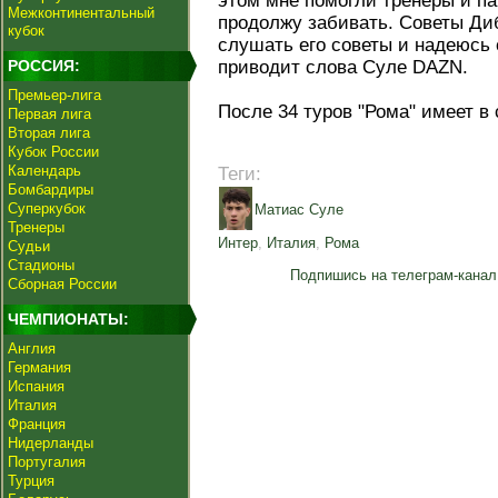
этом мне помогли тренеры и па
Межконтинентальный
продолжу забивать. Советы Ди
кубок
слушать его советы и надеюсь 
РОССИЯ:
приводит слова Суле DAZN.
Премьер-лига
После 34 туров "Рома" имеет в 
Первая лига
Вторая лига
Кубок России
Календарь
Теги:
Бомбардиры
Суперкубок
Матиас Суле
Тренеры
Интер
,
Италия
,
Рома
Судьи
Стадионы
Подпишись на телеграм-канал
Сборная России
ЧЕМПИОНАТЫ:
Англия
Германия
Испания
Италия
Франция
Нидерланды
Португалия
Турция