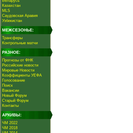
Беларусь
Казахстан
MLS
Саудовская Аравия
Узбекистан
МЕЖСЕЗОНЬЕ:
Трансферы
Контрольные матчи
РАЗНОЕ:
Прогнозы от ФНК
Российские новости
Мировые Новости
Коэффициенты УЕФА
Голосование
Поиск
Вакансии
Новый Форум
Старый Форум
Контакты
АРХИВЫ:
ЧМ 2022
ЧМ 2018
ЧМ 2014