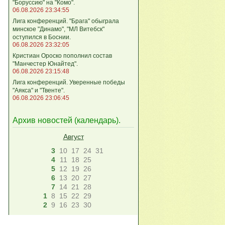
"Боруссию" на "Комо".
06.08.2026 23:34:55
Лига кoнференций. "Брага" обыграла
минское "Динамо", "МЛ Витебск"
оступился в Боснии.
06.08.2026 23:32:05
Кристиан Ороско пополнил состав
"Манчестер Юнайтед".
06.08.2026 23:15:48
Лига кoнференций. Уверенные победы
"Аякса" и "Твенте".
06.08.2026 23:06:45
Архив новостей (
календарь
).
Август
3
10
17
24
31
4
11
18
25
5
12
19
26
6
13
20
27
7
14
21
28
1
8
15
22
29
2
9
16
23
30