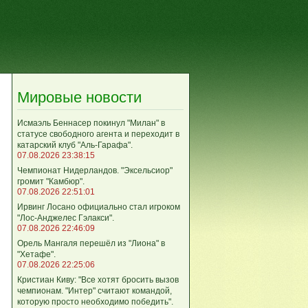
Мировые новости
Исмаэль Беннасер покинул "Милан" в
статусе свободного агента и переходит в
катарский клуб "Аль-Гарафа".
07.08.2026 23:38:15
Чемпионат Нидерландов. "Эксельсиор"
громит "Камбюр".
07.08.2026 22:51:01
Ирвинг Лосано официально стал игроком
"Лос-Анджелес Гэлакси".
07.08.2026 22:46:09
Орель Мангаля перешёл из "Лиона" в
"Хетафе".
07.08.2026 22:25:06
Кристиан Киву: "Все хотят бросить вызов
чемпионам. "Интер" считают командой,
которую просто необходимо победить".