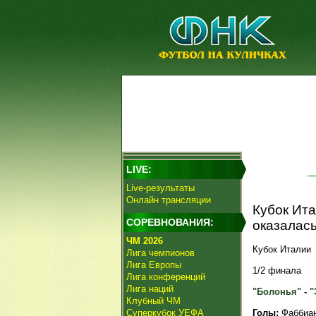
LIVE:
Live-результаты
Онлайн трансляции
Кубок Ита
СОРЕВНОВАНИЯ:
оказалась
ЧМ 2026
Кубок Италии
Лига чемпионов
Лига Европы
1/2 финала
Лига конференций
Лига наций
"Болонья"
-
"
Клубный ЧМ
Суперкубок УЕФА
Голы:
Фаббиан,