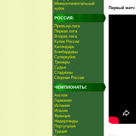
Межконтинентальный
Первый матч -
кубок
РОССИЯ:
Премьер-лига
Первая лига
Вторая лига
Кубок России
Календарь
Бомбардиры
Суперкубок
Тренеры
Судьи
Стадионы
Сборная России
ЧЕМПИОНАТЫ:
Англия
Германия
Испания
Италия
Франция
Нидерланды
Португалия
Турция