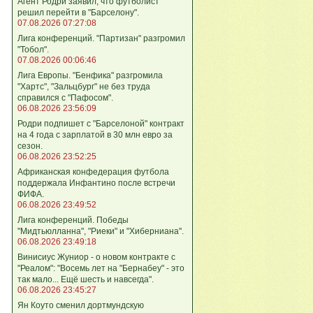
Агент Родри заявил, что футболист
решил перейти в "Барселону".
07.08.2026 07:27:08
Лига кoнференций. "Партизан" разгромил
"Тобол".
07.08.2026 00:06:46
Лига Европы. "Бенфика" разгромила
"Хартс", "Зальцбург" не без труда
справился с "Пафосом".
06.08.2026 23:56:09
Родри подпишет с "Барселоной" контракт
на 4 года с зарплатой в 30 млн евро за
сезон.
06.08.2026 23:52:25
Африканская конфедерация футбола
поддержала Инфантино после встречи
ФИФА.
06.08.2026 23:49:52
Лига кoнференций. Победы
"Мидтьюлланна", "Риеки" и "Хиберниана".
06.08.2026 23:49:18
Винисиус Жуниор - о новом контракте с
"Реалом": "Восемь лет на "Бернабеу" - это
так мало... Ещё шесть и навсегда".
06.08.2026 23:45:27
Ян Коуто сменил дортмундскую