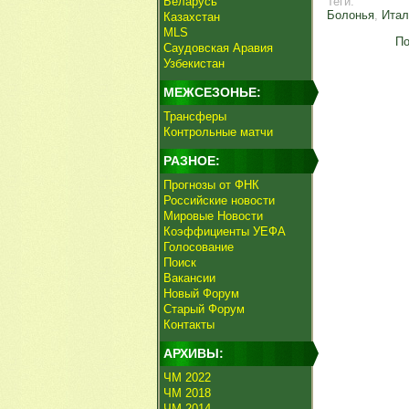
Беларусь
Теги:
Болонья
,
Итал
Казахстан
MLS
По
Саудовская Аравия
Узбекистан
МЕЖСЕЗОНЬЕ:
Трансферы
Контрольные матчи
РАЗНОЕ:
Прогнозы от ФНК
Российские новости
Мировые Новости
Коэффициенты УЕФА
Голосование
Поиск
Вакансии
Новый Форум
Старый Форум
Контакты
АРХИВЫ:
ЧМ 2022
ЧМ 2018
ЧМ 2014