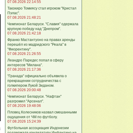
07.08.2026 22:14:55
Такэхиро Томиясу стал игроком "Кристал
Пэлас".
07.08.2026 21:48:21
Чемпионат Беларуси. "Славия" одержала
крупную победу над "Днепром".
07.08.2026 21:42:18
Франко Мастантуоно на правах аренды
перешёл из мадридского "Реала" в
"Фиорентину".
07.08.2026 21:26:55
Леандро Паредес попал в сферу
интересов "Милана".
07.08.2026 21:17:36
"Гранада" официально объявила о
прекращении сотрудничества с
голкипером Лукой Зиданом.
07.08.2026 20:00:48
Чемпионат Беларуси. "Нафтан"
разгромил "Арсенал".
07.08.2026 19:48:06
Пловец Колесников назвал смешанными
ощущения от ЧМ по футболу.
07.08.2026 15:24:39
Футбольная ассоциация Индонезии
3
поддержала кандидатуру Инфантино на